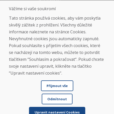
info@domivosport.cz
Vážíme si vaše soukromí
O nás
Tato stránka používá cookies, aby vám poskytla
skvělý zážitek z prohlížení. Všechny důležité
Blog
O nás
informace naleznete na stránce Cookies.
Prodejna
Nevyhnutné cookies jsou automaticky zapnuté.
Kontakt
Pokud souhlasíte s přijetím všech cookies, které
se nacházejí na tomto webu, můžete to potvrdit
Nákup
tlačítkem “Souhlasím a pokračovat“. Pokud chcete
Eshop
svoje nastavení upravit, klikněte na tlačítko
Jak posíláme elektrokola
Obchodní podmínky
“Upravit nastavení cookies“.
Doprava
Platba
Přijmout vše
Reklamace
Vrácení a výměna zboží
Ochrana osobních údajů
Odmítnout
Cookies
Upravit nastavení Cookies