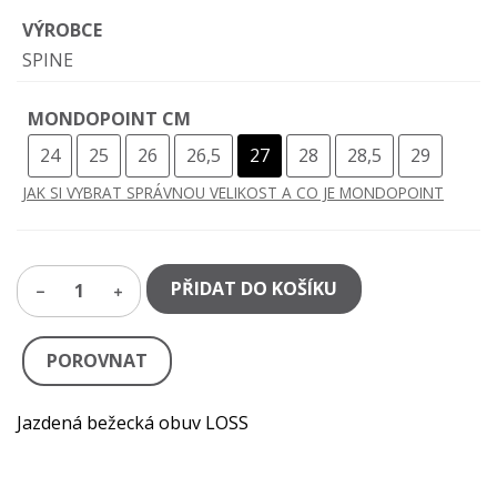
VÝROBCE
SPINE
MONDOPOINT CM
24
25
26
26,5
27
28
28,5
29
JAK SI VYBRAT SPRÁVNOU VELIKOST A CO JE MONDOPOINT
PŘIDAT DO KOŠÍKU
1
POROVNAT
Jazdená bežecká obuv LOSS