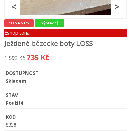
<
>
SLEVA 53 %
Výprodej
Eshop cena
Ježdené bězecké boty LOSS
735 Kč
1 592 Kč
DOSTUPNOST
Skladem
STAV
Použité
KÓD
8338