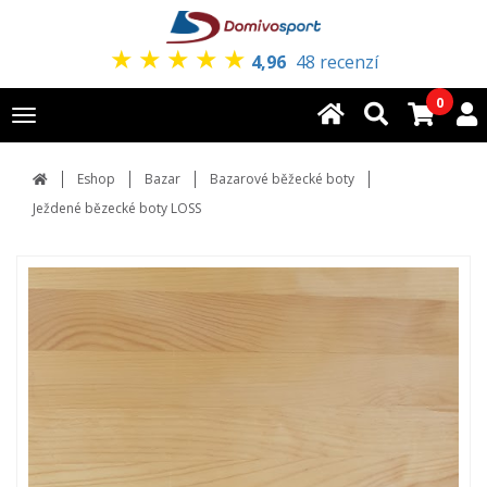
★
★
★
★
★
4,96
48 recenzí
0
Toggle
navigation
Eshop
Bazar
Bazarové běžecké boty
Ježdené bězecké boty LOSS