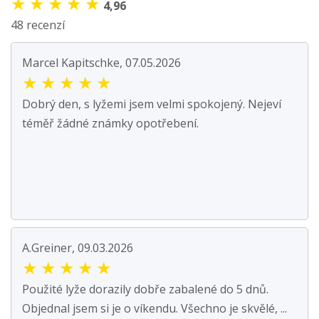
★
★
★
★
★
4,96
48 recenzí
Marcel Kapitschke, 07.05.2026
★
★
★
★
★
Dobrý den, s lyžemi jsem velmi spokojený. Nejeví
téměř žádné známky opotřebení.
A.Greiner, 09.03.2026
★
★
★
★
★
Použité lyže dorazily dobře zabalené do 5 dnů.
Objednal jsem si je o víkendu. Všechno je skvělé, ...