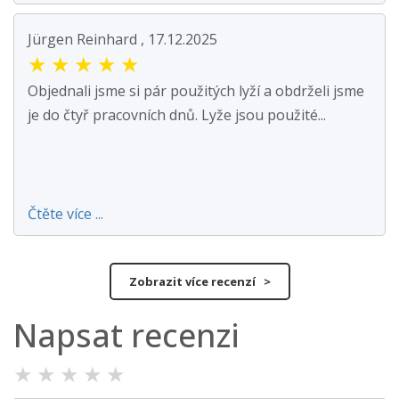
Jürgen Reinhard , 17.12.2025
★
★
★
★
★
Objednali jsme si pár použitých lyží a obdrželi jsme
je do čtyř pracovních dnů. Lyže jsou použité...
Čtěte více ...
Zobrazit více recenzí >
Napsat recenzi
★
★
★
★
★