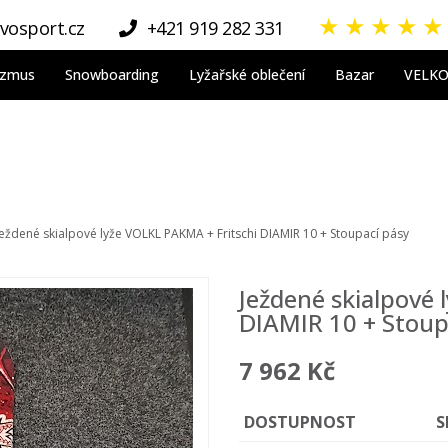
★
★
★
★
★
vosport.cz
+421 919 282 331
nizmus
Snowboarding
Lyžařské oblečení
Bazar
VELK
Ježdené skialpové lyže VOLKL PAKMA + Fritschi DIAMIR 10 + Stoupací pásy
Ježdené skialpové 
DIAMIR 10 + Stoup
7 962 Kč
DOSTUPNOST
S