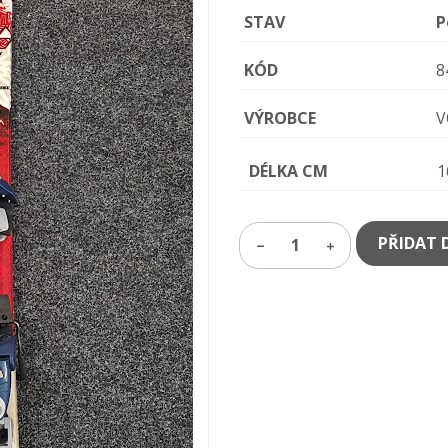
STAV
P
KÓD
8
VÝROBCE
V
DÉLKA CM
1
PŘIDAT 
1