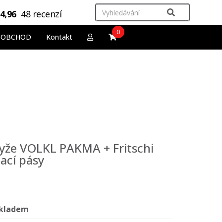
4,96
48 recenzí
0
OOBCHOD
Kontakt
lyže VOLKL PAKMA + Fritschi
ací pásy
kladem