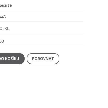
oužité
445
OLKL
63
DO KOŠÍKU
POROVNAT