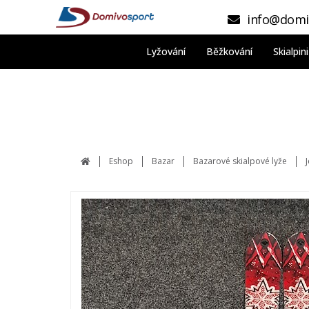
info@domi
Lyžování
Běžkování
Skialpi
Eshop
Bazar
Bazarové skialpové lyže