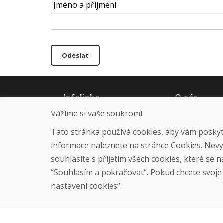
Jméno a příjmení
Odeslat
Infolinka
O nás
+421 919 282 331
Blog
Vážíme si vaše soukromí
info@domivosport.cz
O nás
Tato stránka používá cookies, aby vám poskytla
Prodejna
Kontakt
informace naleznete na stránce Cookies. Nev
souhlasíte s přijetím všech cookies, které se 
“Souhlasím a pokračovat“. Pokud chcete svoje n
nastavení cookies“.