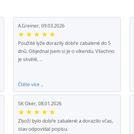
A.Greiner, 09.03.2026
★
★
★
★
★
Použité lyže dorazily dobře zabalené do 5
dnů. Objednal jsem si je o víkendu. Všechno
je skvělé, ...
Čtěte více ...
SK Oker, 08.01.2026
★
★
★
★
★
Zboží bylo dobře zabalené a dorazilo včas,
stav odpovídal popisu.