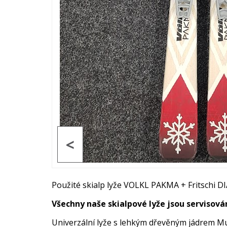
<
Použité skialp lyže VOLKL PAKMA + Fritschi D
Všechny naše skialpové lyže jsou servisov
Univerzální lyže s lehkým dřevěným jádrem Mul