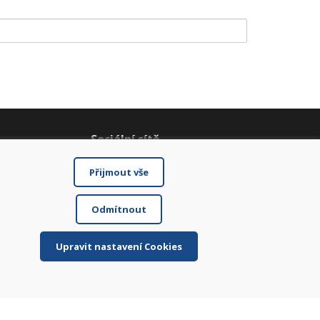
Sociální sítě
Přijmout vše
Odmítnout
Upravit nastavení Cookies