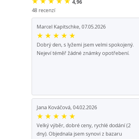
★
★
★
★
★
4,96
48 recenzí
Marcel Kapitschke, 07.05.2026
★
★
★
★
★
Dobrý den, s lyžemi jsem velmi spokojený.
Nejeví téměř žádné známky opotřebení.
Jana Kováčová, 04.02.2026
★
★
★
★
★
Velký výběr, dobré ceny, rychlé dodání (2
dny). Objednala jsem synovi z bazaru