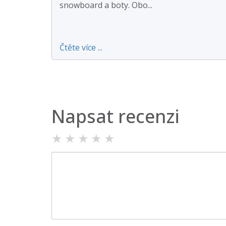
snowboard a boty. Obo...
Čtěte více ...
Napsat recenzi
★
★
★
★
★