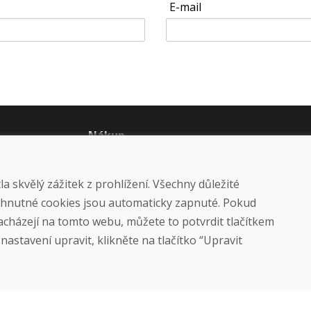
E-mail
Nákup
Eshop
Jak posíláme elektrokola
 skvělý zážitek z prohlížení. Všechny důležité
Obchodní podmínky
Doprava
yhnutné cookies jsou automaticky zapnuté. Pokud
Platba
nacházejí na tomto webu, můžete to potvrdit tlačítkem
Reklamace
Vrácení a výměna zboží
astavení upravit, klikněte na tlačítko “Upravit
Ochrana osobních údajů
Cookies