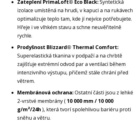
Zateplení PrimaLoft® Eco Black:
Syntetická
izolace umístěná na hrudi, v kapuci a na rukávech
optimalizuje teplo tam, kde jí nejvíce potřebujete.
Hřeje i ve vlhkém stavu a schne neuvěřitelně
rychle.
Prodyšnost Blizzard® Thermal Comfort:
Superelastická tkanina v podpaží a na chrbtě
zajišťuje extrémní odvod par a ventilaci během
intenzivního výstupu, přičemž stále chrání před
větrem.
Membránová ochrana:
Ostatní části jsou z lehké
2-vrstvé membrány (
10 000 mm / 10 000
g/m²/24h
), která tvorí spolehlivou bariéru proti
sněhu a větru.