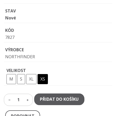
STAV
Nové
KÓD
7827
VÝROBCE
NORTHFINDER
VELIKOST
M
S
XL
XS
PŘIDAT DO KOŠÍKU
1