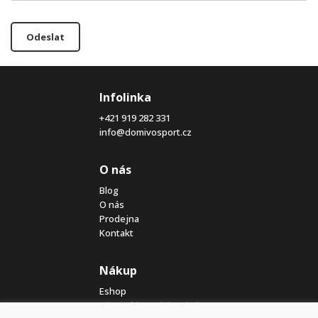
Odeslat
Infolinka
+421 919 282 331
info@domivosport.cz
O nás
Blog
O nás
Prodejna
Kontakt
Nákup
Eshop
Jak posíláme elektrokola