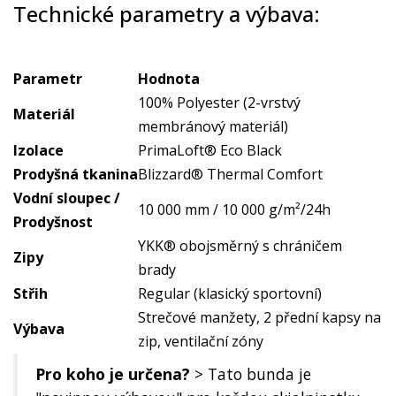
Technické parametry a výbava:
Parametr
Hodnota
100% Polyester (2-vrstvý
Materiál
membránový materiál)
Izolace
PrimaLoft® Eco Black
Prodyšná tkanina
Blizzard® Thermal Comfort
Vodní sloupec /
10 000 mm / 10 000 g/m²/24h
Prodyšnost
YKK® obojsměrný s chráničem
Zipy
brady
Střih
Regular (klasický sportovní)
Strečové manžety, 2 přední kapsy na
Výbava
zip, ventilační zóny
Pro koho je určena?
> Tato bunda je