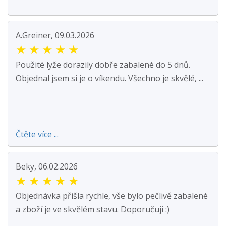
A.Greiner, 09.03.2026
★
★
★
★
★
Použité lyže dorazily dobře zabalené do 5 dnů.
Objednal jsem si je o víkendu. Všechno je skvělé, ...
Čtěte více ...
Beky, 06.02.2026
★
★
★
★
★
Objednávka přišla rychle, vše bylo pečlivě zabalené
a zboží je ve skvělém stavu. Doporučuji :)