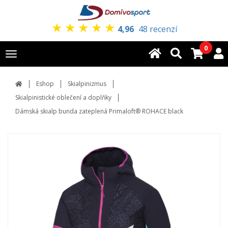
★
★
★
★
★
4,96
48 recenzí
0
Toggle
navigation
Eshop
Skialpinizmus
Skialpinistické oblečení a doplňky
Dámská skialp bunda zateplená Primaloft® ROHACE black