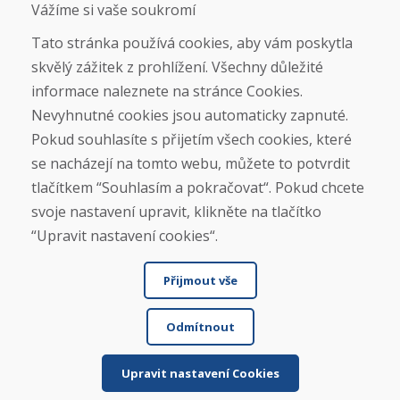
Obchodní podmínky
Vážíme si vaše soukromí
Doprava
Platba
Tato stránka používá cookies, aby vám poskytla
Reklamace
skvělý zážitek z prohlížení. Všechny důležité
Vrácení a výměna zboží
informace naleznete na stránce Cookies.
Ochrana osobních údajů
Cookies
Nevyhnutné cookies jsou automaticky zapnuté.
Pokud souhlasíte s přijetím všech cookies, které
Sociální sítě
se nacházejí na tomto webu, můžete to potvrdit
tlačítkem “Souhlasím a pokračovat“. Pokud chcete
svoje nastavení upravit, klikněte na tlačítko
“Upravit nastavení cookies“.
Přijmout vše
Odmítnout
© DOMIVOSPORT 2026, všechna práva vyhrazena
DUFEKSOFT
-
tvorba webových stránek
,
tvorba eshopů
Upravit nastavení Cookies