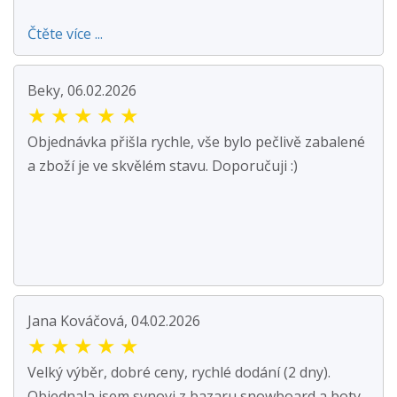
Čtěte více ...
Beky, 06.02.2026
★
★
★
★
★
Objednávka přišla rychle, vše bylo pečlivě zabalené
a zboží je ve skvělém stavu. Doporučuji :)
Jana Kováčová, 04.02.2026
★
★
★
★
★
Velký výběr, dobré ceny, rychlé dodání (2 dny).
Objednala jsem synovi z bazaru snowboard a boty.