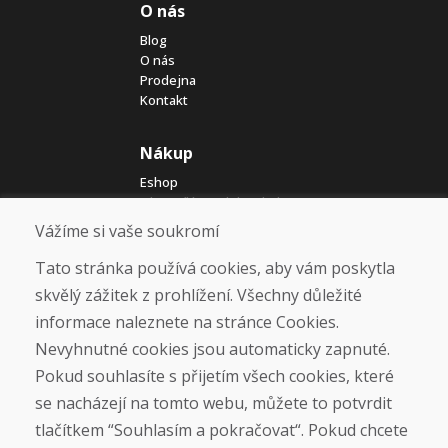
O nás
Blog
O nás
Prodejna
Kontakt
Nákup
Eshop
Jak posíláme elektrokola
Obchodní podmínky
Vážíme si vaše soukromí
Doprava
Platba
Tato stránka používá cookies, aby vám poskytla
Reklamace
skvělý zážitek z prohlížení. Všechny důležité
Vrácení a výměna zboží
informace naleznete na stránce Cookies.
Ochrana osobních údajů
Cookies
Nevyhnutné cookies jsou automaticky zapnuté.
Pokud souhlasíte s přijetím všech cookies, které
Sociální sítě
se nacházejí na tomto webu, můžete to potvrdit
tlačítkem “Souhlasím a pokračovat“. Pokud chcete