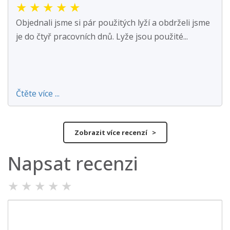
★
★
★
★
★
Objednali jsme si pár použitých lyží a obdrželi jsme
je do čtyř pracovních dnů. Lyže jsou použité...
Čtěte více ...
Zobrazit více recenzí >
Napsat recenzi
★
★
★
★
★