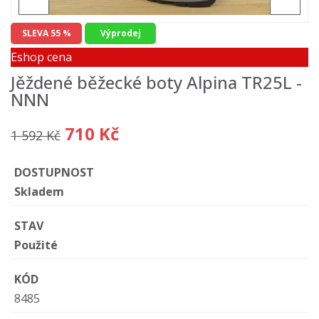
SLEVA 55 %
Výprodej
Eshop cena
Jěždené běžecké boty Alpina TR25L -
NNN
710 Kč
1 592 Kč
DOSTUPNOST
Skladem
STAV
Použité
KÓD
8485