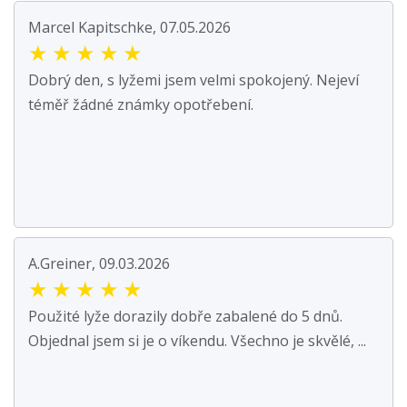
Marcel Kapitschke, 07.05.2026
★
★
★
★
★
Dobrý den, s lyžemi jsem velmi spokojený. Nejeví
téměř žádné známky opotřebení.
A.Greiner, 09.03.2026
★
★
★
★
★
Použité lyže dorazily dobře zabalené do 5 dnů.
Objednal jsem si je o víkendu. Všechno je skvělé, ...