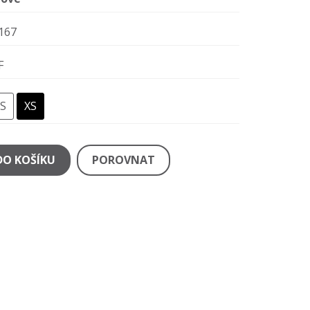
167
F
S
XS
DO KOŠÍKU
POROVNAT