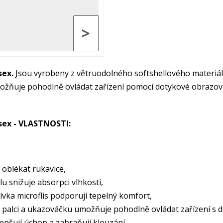
>
sex.
Jsou vyrobeny z větruodolného softshellového materiálu
ožňuje pohodlně ovládat zařízení pomocí dotykové obrazov
isex - VLASTNOSTI:
oblékat rukavice,
u snižuje absorpci vlhkosti,
ívka microflis podporují tepelný komfort,
palci a ukazováčku umožňuje pohodlně ovládat zařízení s
lepšují úchop a zabraňují klouzání.