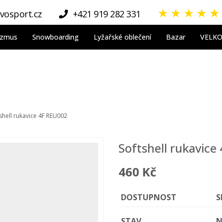
★
★
★
★
★
vosport.cz
+421 919 282 331
nizmus
Snowboarding
Lyžařské oblečení
Bazar
VELK
shell rukavice 4F REU002
Softshell rukavice
460 Kč
DOSTUPNOST
S
STAV
N