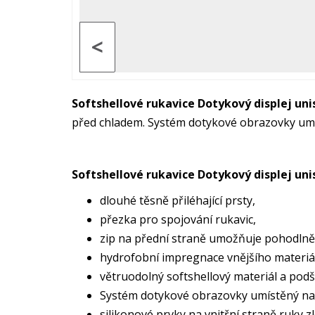
<
Softshellové rukavice Dotykový displej uni
před chladem. Systém dotykové obrazovky um
Softshellové rukavice Dotykový displej un
dlouhé těsně přiléhající prsty,
přezka pro spojování rukavic,
zip na přední straně umožňuje pohodlně 
hydrofobní impregnace vnějšího materiál
větruodolný softshellový materiál a podš
Systém dotykové obrazovky umístěný na 
silikonové prvky na vnitřní straně ruky z