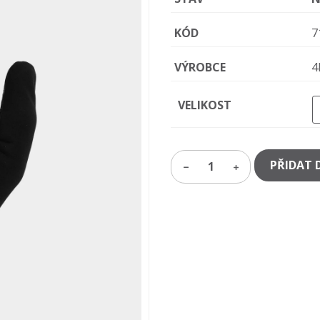
KÓD
7
VÝROBCE
4
VELIKOST
PŘIDAT 
1