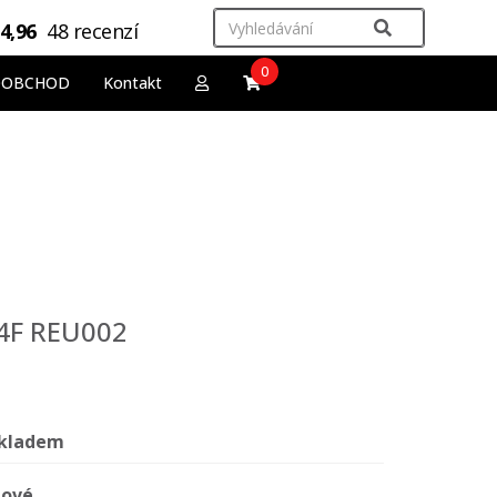
4,96
48 recenzí
0
OOBCHOD
Kontakt
 4F REU002
kladem
ové