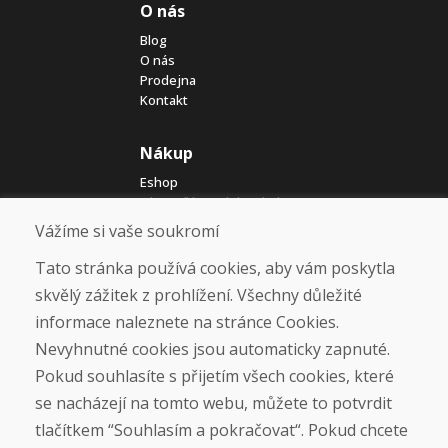
O nás
Blog
O nás
Prodejna
Kontakt
Nákup
Eshop
Jak posíláme elektrokola
Obchodní podmínky
Vážíme si vaše soukromí
Doprava
Platba
Tato stránka používá cookies, aby vám poskytla
Reklamace
skvělý zážitek z prohlížení. Všechny důležité
Vrácení a výměna zboží
informace naleznete na stránce Cookies.
Ochrana osobních údajů
Cookies
Nevyhnutné cookies jsou automaticky zapnuté.
Pokud souhlasíte s přijetím všech cookies, které
Sociální sítě
se nacházejí na tomto webu, můžete to potvrdit
tlačítkem “Souhlasím a pokračovat“. Pokud chcete