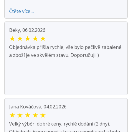
Čtěte více ...
Beky, 06.02.2026
★
★
★
★
★
Objednávka přišla rychle, vše bylo pečlivě zabalené
a zboží je ve skvělém stavu. Doporučuji :)
Jana Kováčová, 04.02.2026
★
★
★
★
★
Velký výběr, dobré ceny, rychlé dodání (2 dny).
Objednala jsem synovi z bazaru snowboard a boty.