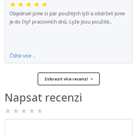
★
★
★
★
★
Objednali jsme si pár použitých lyží a obdrželi jsme
je do čtyř pracovních dnů. Lyže jsou použité...
Čtěte více ...
Zobrazit více recenzí >
Napsat recenzi
★
★
★
★
★