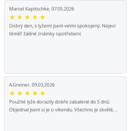
Marcel Kapitschke, 07.05.2026
★
★
★
★
★
Dobrý den, s lyžemi jsem velmi spokojený. Nejeví
téměř žádné známky opotřebení.
A.Greiner, 09.03.2026
★
★
★
★
★
Použité lyže dorazily dobře zabalené do 5 dnů.
Objednal jsem si je o víkendu. Všechno je skvělé, ...