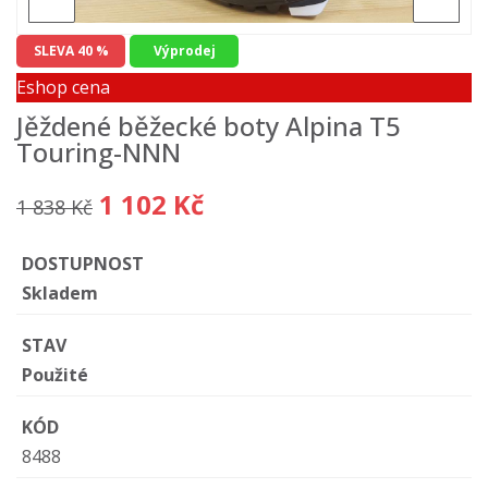
SLEVA 40 %
Výprodej
Eshop cena
Jěždené běžecké boty Alpina T5
Touring-NNN
1 102 Kč
1 838 Kč
DOSTUPNOST
Skladem
STAV
Použité
KÓD
8488