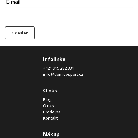
E-mail
Odeslat
Infolinka
+421 919 282 331
info@domivosport.cz
O nás
Blog
O nás
Prodejna
Kontakt
Nákup