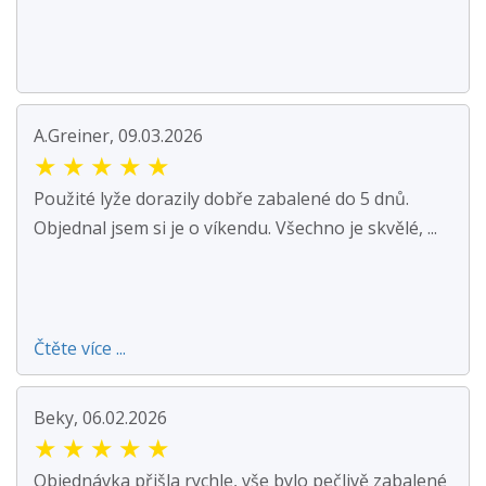
A.Greiner, 09.03.2026
★
★
★
★
★
Použité lyže dorazily dobře zabalené do 5 dnů.
Objednal jsem si je o víkendu. Všechno je skvělé, ...
Čtěte více ...
Beky, 06.02.2026
★
★
★
★
★
Objednávka přišla rychle, vše bylo pečlivě zabalené