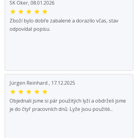
SK Oker, 08.01.2026
★
★
★
★
★
Zboží bylo dobře zabalené a dorazilo včas, stav
odpovídal popisu.
Jürgen Reinhard , 17.12.2025
★
★
★
★
★
Objednali jsme si pár použitých lyží a obdrželi jsme
je do čtyř pracovních dnů. Lyže jsou použité...