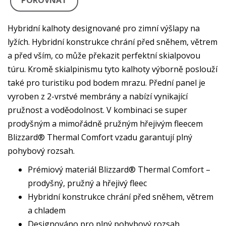
POROVNAT
Hybridní kalhoty designované pro zimní výšlapy na
lyžích. Hybridní konstrukce chrání před sněhem, větrem
a před vším, co může překazit perfektní skialpovou
túru. Kromě skialpinismu tyto kalhoty výborně poslouží
také pro turistiku pod bodem mrazu. Přední panel je
vyroben z 2-vrstvé membrány a nabízí vynikající
pružnost a voděodolnost. V kombinaci se super
prodyšným a mimořádně pružným hřejivým fleecem
Blizzard® Thermal Comfort vzadu garantují plný
pohybový rozsah.
Prémiový materiál Blizzard® Thermal Comfort –
prodyšný, pružný a hřejivý fleec
Hybridní konstrukce chrání před sněhem, větrem
a chladem
Designováno pro plný pohybový rozsah