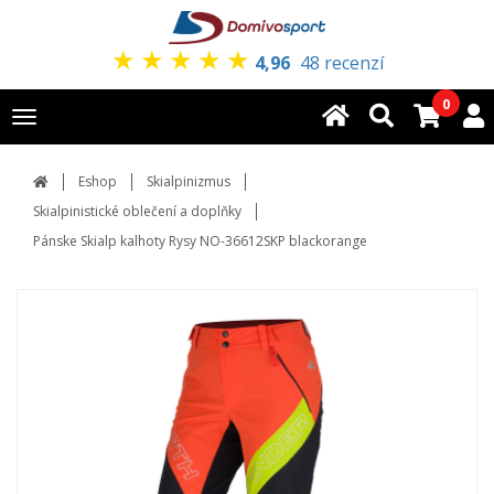
★
★
★
★
★
4,96
48 recenzí
0
Toggle
navigation
Eshop
Skialpinizmus
Skialpinistické oblečení a doplňky
Pánske Skialp kalhoty Rysy NO-36612SKP blackorange