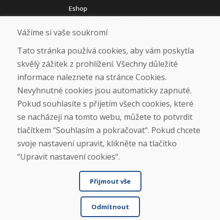
Eshop
Jak posíláme elektrokola
Obchodní podmínky
Vážíme si vaše soukromí
Doprava
Platba
Tato stránka používá cookies, aby vám poskytla
Reklamace
skvělý zážitek z prohlížení. Všechny důležité
Vrácení a výměna zboží
informace naleznete na stránce Cookies.
Ochrana osobních údajů
Cookies
Nevyhnutné cookies jsou automaticky zapnuté.
Pokud souhlasíte s přijetím všech cookies, které
Sociální sítě
se nacházejí na tomto webu, můžete to potvrdit
tlačítkem “Souhlasím a pokračovat“. Pokud chcete
svoje nastavení upravit, klikněte na tlačítko
“Upravit nastavení cookies“.
Přijmout vše
Odmítnout
© DOMIVOSPORT 2026, všechna práva vyhrazena