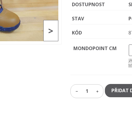
DOSTUPNOST
S
STAV
P
>
KÓD
8
MONDOPOINT CM
J
M
PŘIDAT 
1