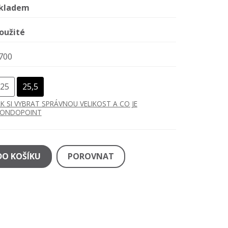
kladem
oužité
700
25
25,5
AK SI VYBRAT SPRÁVNOU VELIKOST A CO JE
ONDOPOINT
DO KOŠÍKU
POROVNAT