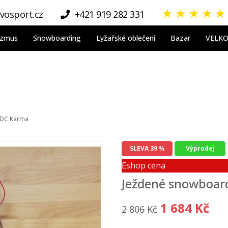
★
★
★
★
★
vosport.cz
+421 919 282 331
nizmus
Snowboarding
Lyžařské oblečení
Bazar
VELK
 DC Karma
SLEVA 39 %
Výprodej
Eshop cena
Ježdené snowboar
1 684 Kč
2 806 Kč