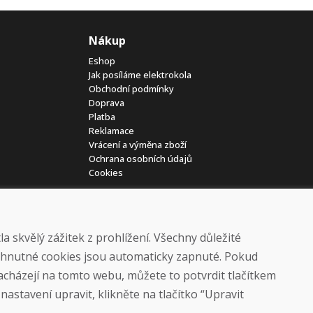
Nákup
Eshop
Jak posíláme elektrokola
Obchodní podmínky
Doprava
Platba
Reklamace
Vrácení a výměna zboží
Ochrana osobních údajů
Cookies
 skvělý zážitek z prohlížení. Všechny důležité
yhnutné cookies jsou automaticky zapnuté. Pokud
nacházejí na tomto webu, můžete to potvrdit tlačítkem
© DOMIVOSPORT 2026, všechna práva vyhrazena
astavení upravit, klikněte na tlačítko “Upravit
DUFEKSOFT
-
tvorba webových stránek
,
tvorba eshopů