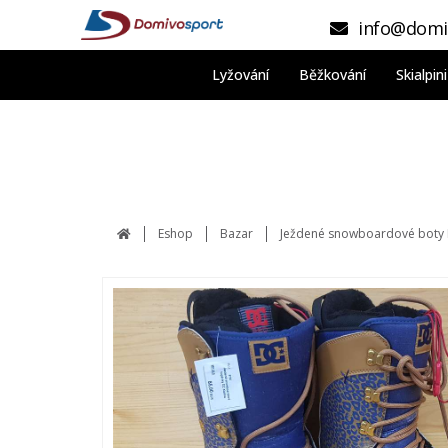
info@domi
Lyžování
Běžkování
Skialpi
Eshop
Bazar
Ježdené snowboardové boty