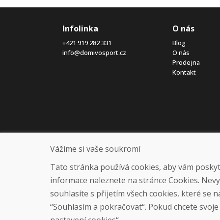
Infolinka
O nás
+421 919 282 331
Blog
info@domivosport.cz
O nás
Prodejna
Kontakt
Vážíme si vaše soukromí
Tato stránka používá cookies, aby vám poskytla
informace naleznete na stránce Cookies. Nev
souhlasíte s přijetím všech cookies, které se 
“Souhlasím a pokračovat“. Pokud chcete svoje n