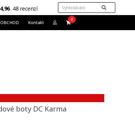
4,96
48 recenzí
0
OOBCHOD
Kontakt
dové boty DC Karma