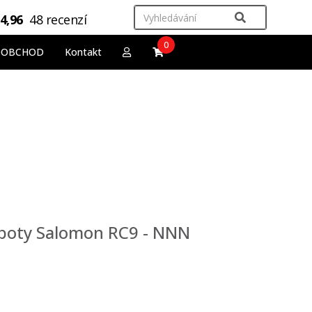
4,96
48 recenzí
0
OOBCHOD
Kontakt
 boty Salomon RC9 - NNN