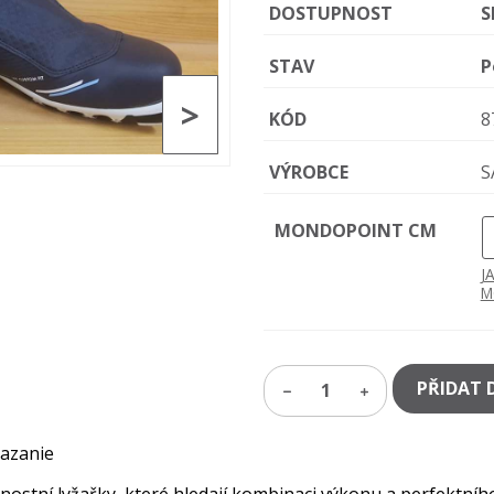
DOSTUPNOST
S
STAV
P
>
KÓD
8
VÝROBCE
S
MONDOPOINT CM
J
M
PŘIDAT 
1
azanie