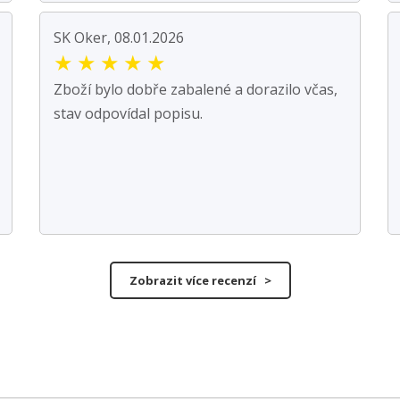
SK Oker, 08.01.2026
★
★
★
★
★
Zboží bylo dobře zabalené a dorazilo včas,
stav odpovídal popisu.
Zobrazit více recenzí >