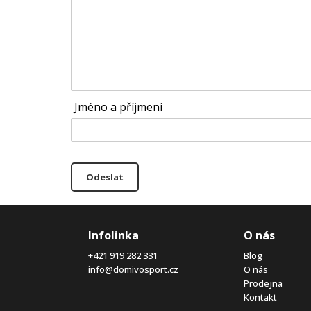
Jméno a příjmení
Odeslat
Infolinka
O nás
+421 919 282 331
Blog
info@domivosport.cz
O nás
Prodejna
Kontakt