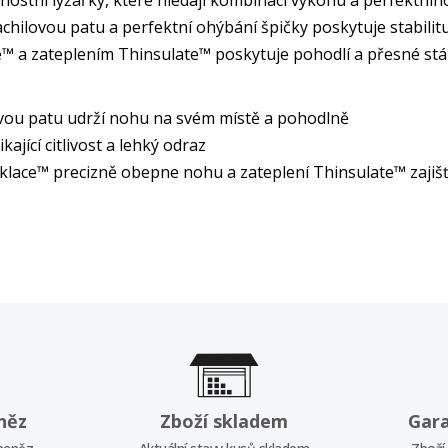
stní lyžařky, které hledají kombinaci výkonu a perfektníh
ilovou patu a perfektní ohýbání špičky poskytuje stabilitu 
™ a zateplením Thinsulate™ poskytuje pohodlí a přesné stáhn
vou patu udrží nohu na svém místě a pohodlně
ající citlivost a lehký odraz
cklace™ precizně obepne nohu a zateplení Thinsulate™ zaji
něz
Zboží skladem
Gar