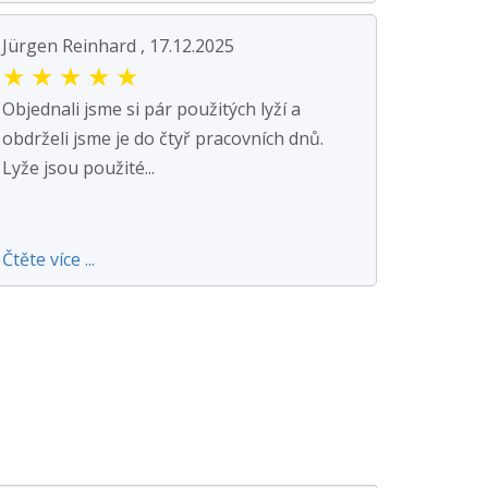
Jürgen Reinhard , 17.12.2025
★
★
★
★
★
Objednali jsme si pár použitých lyží a
obdrželi jsme je do čtyř pracovních dnů.
Lyže jsou použité...
Čtěte více ...