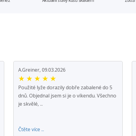
 peněz
Aktuální stavy kusů skladem
Zboží
A.Greiner, 09.03.2026
★
★
★
★
★
Použité lyže dorazily dobře zabalené do 5
dnů. Objednal jsem si je o víkendu. Všechno
je skvělé, ...
Čtěte více ...