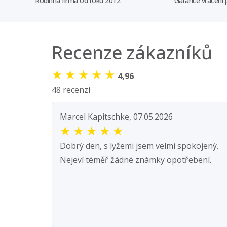
Rodinná firma od roku 2012
Garance vrácení
Recenze zákazníků
★
★
★
★
★
4,96
48 recenzí
Marcel Kapitschke, 07.05.2026
★
★
★
★
★
Dobrý den, s lyžemi jsem velmi spokojený.
Nejeví téměř žádné známky opotřebení.