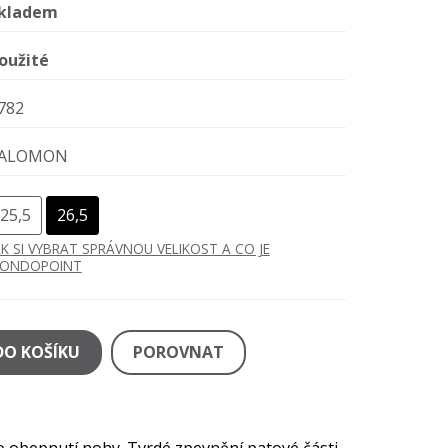
kladem
oužité
782
ALOMON
25,5
26,5
AK SI VYBRAT SPRÁVNOU VELIKOST A CO JE
ONDOPOINT
DO KOŠÍKU
POROVNAT