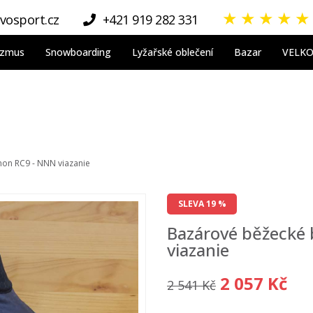
★
★
★
★
★
vosport.cz
+421 919 282 331
nizmus
Snowboarding
Lyžařské oblečení
Bazar
VELK
on RC9 - NNN viazanie
SLEVA 19 %
Bazárové běžecké
viazanie
2 057 Kč
2 541 Kč