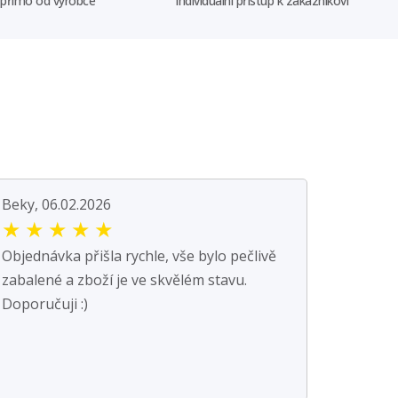
 přímo od výrobce
Individuální přístup k zákazníkovi
Beky, 06.02.2026
★
★
★
★
★
Objednávka přišla rychle, vše bylo pečlivě
zabalené a zboží je ve skvělém stavu.
Doporučuji :)