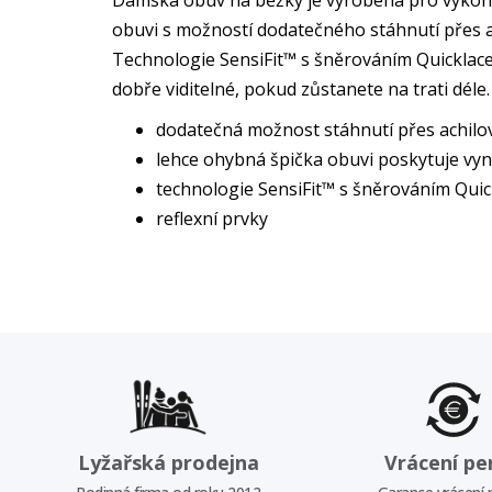
Dámská obuv na běžky je vyrobena pro výkonno
obuvi s možností dodatečného stáhnutí přes ach
Technologie SensiFit™ s šněrováním Quicklace
dobře viditelné, pokud zůstanete na trati déle.
dodatečná možnost stáhnutí přes achilo
lehce ohybná špička obuvi poskytuje vynik
technologie SensiFit™ s šněrováním Qui
reflexní prvky
Lyžařská prodejna
Vrácení pe