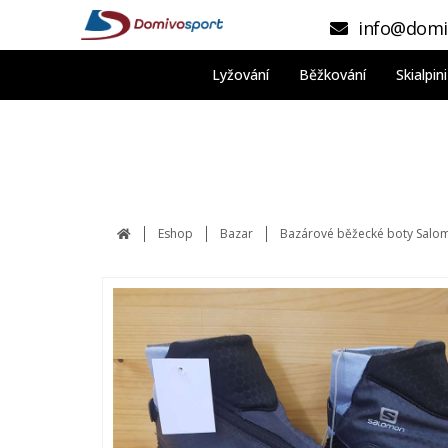
info@domi
Lyžování
Běžkování
Skialpi
Eshop
Bazar
Bazárové běžecké boty Salom