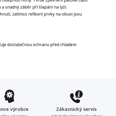
o obepnutí nohy. Tvrdé zpevnění patové části
a snadný záběr při šlapání na lyži.
utí, zatímco reflexní prvky na obuvi jsou
šťuje dostatečnou ochranu před chladem
ance výrobce
Zákaznický servis