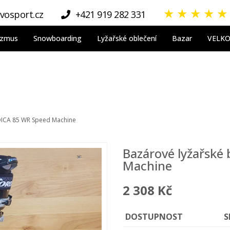
★
★
★
★
★
vosport.cz
+421 919 282 331
nizmus
Snowboarding
Lyžařské oblečení
Bazar
VELK
DICA 85 WR Speed Machine
Bazárové lyžařské
Machine
2 308 Kč
DOSTUPNOST
S