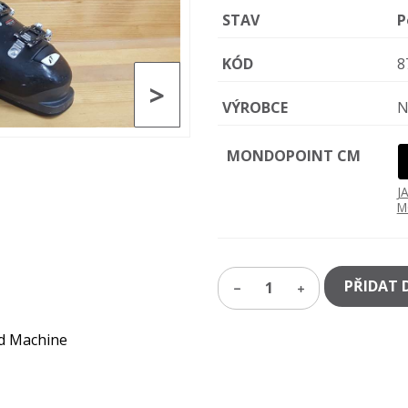
STAV
P
KÓD
8
>
VÝROBCE
N
MONDOPOINT CM
J
M
PŘIDAT 
1
d Machine