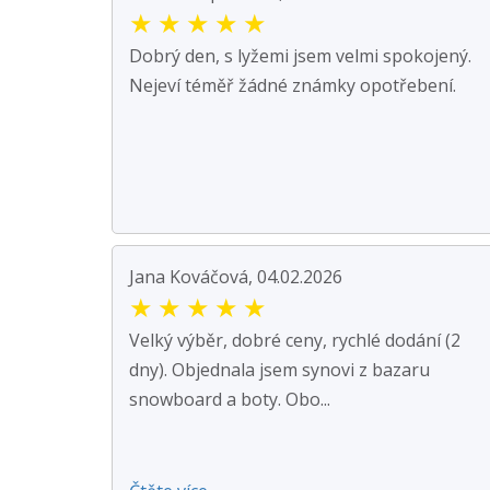
★
★
★
★
★
Dobrý den, s lyžemi jsem velmi spokojený.
Nejeví téměř žádné známky opotřebení.
Jana Kováčová, 04.02.2026
★
★
★
★
★
Velký výběr, dobré ceny, rychlé dodání (2
dny). Objednala jsem synovi z bazaru
snowboard a boty. Obo...