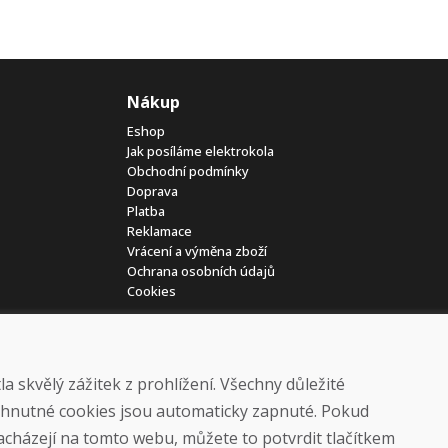
Nákup
Eshop
Jak posíláme elektrokola
Obchodní podmínky
Doprava
Platba
Reklamace
Vrácení a výměna zboží
Ochrana osobních údajů
Cookies
 skvělý zážitek z prohlížení. Všechny důležité
yhnutné cookies jsou automaticky zapnuté. Pokud
nacházejí na tomto webu, můžete to potvrdit tlačítkem