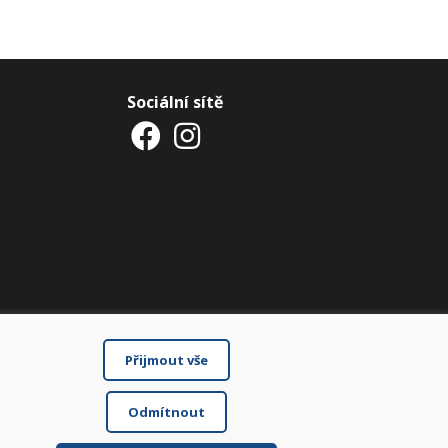
Sociální sítě
Přijmout vše
Odmítnout