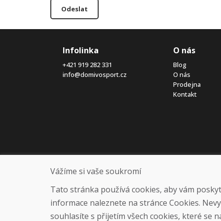
Odeslat
Infolinka
O nás
+421 919 282 331
Blog
info@domivosport.cz
O nás
Prodejna
Kontakt
Vážíme si vaše soukromí
Tato stránka používá cookies, aby vám poskytla
informace naleznete na stránce Cookies. Nev
souhlasíte s přijetím všech cookies, které se 