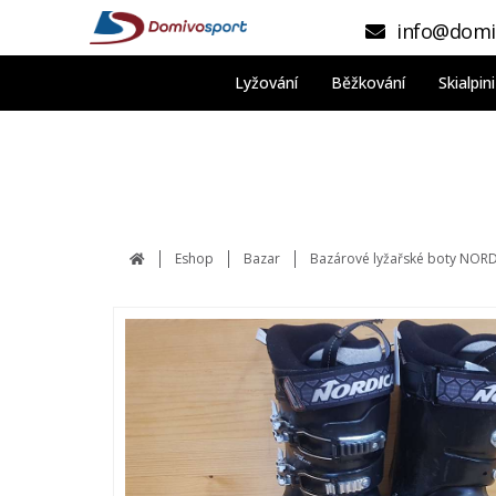
info@domi
Lyžování
Běžkování
Skialpi
Eshop
Bazar
Bazárové lyžařské boty NOR