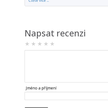
Čtěte více ...
Napsat recenzi
★
★
★
★
★
Jméno a příjmení