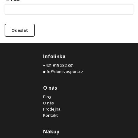
Odeslat
Infolinka
+421 919 282 331
info@domivosport.cz
O nás
Blog
O nás
Prodejna
Kontakt
Nákup