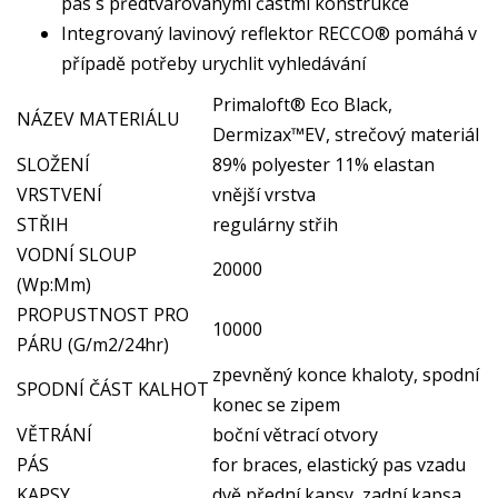
pás s předtvarovanými částmi konstrukce
Integrovaný lavinový reflektor RECCO® pomáhá v
případě potřeby urychlit vyhledávání
Primaloft® Eco Black,
NÁZEV MATERIÁLU
Dermizax™EV, strečový materiál
SLOŽENÍ
89% polyester 11% elastan
VRSTVENÍ
vnější vrstva
STŘIH
regulárny střih
VODNÍ SLOUP
20000
(Wp:Mm)
PROPUSTNOST PRO
10000
PÁRU (G/m2/24hr)
zpevněný konce khaloty, spodní
SPODNÍ ČÁST KALHOT
konec se zipem
VĚTRÁNÍ
boční větrací otvory
PÁS
for braces, elastický pas vzadu
KAPSY
dvě přední kapsy, zadní kapsa