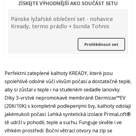
ZÍSKEJTE VÝHODNĚJŠÍ AKO SOUČÁST SETU
Pánske lyžařské oblečení set - nohavice
Kready, termo prádlo + bunda Tohnis
Prohlédnout set
Perfektní zateplené kalhoty KREADY, které jsou
spolehlivě odolné vůči vlivům počasí a dostatečně teplé,
aby si zůstal v teple i na studeném sedadle lanovky.
Díky 3-vrstvé nepromokavé membráně Dermizax™EV
(20K/10K) s kompletně podlepenými švy, kalhoty odolají
jakémukoli počasí. Lehká syntetická izolace PrimaLoft®
tě udrží v pohodlí, teple a suchu. Funguje skvěle i ve
vlhkém prostředí. Boční větrací otvory na zip se