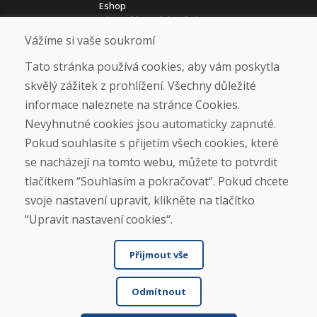
Eshop
Jak posíláme elektrokola
Obchodní podmínky
Vážíme si vaše soukromí
Doprava
Platba
Tato stránka používá cookies, aby vám poskytla
Reklamace
skvělý zážitek z prohlížení. Všechny důležité
Vrácení a výměna zboží
informace naleznete na stránce Cookies.
Ochrana osobních údajů
Cookies
Nevyhnutné cookies jsou automaticky zapnuté.
Pokud souhlasíte s přijetím všech cookies, které
Sociální sítě
se nacházejí na tomto webu, můžete to potvrdit
tlačítkem “Souhlasím a pokračovat“. Pokud chcete
svoje nastavení upravit, klikněte na tlačítko
“Upravit nastavení cookies“.
Přijmout vše
Odmítnout
© DOMIVOSPORT 2026, všechna práva vyhrazena