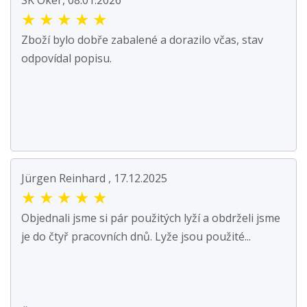
SK Oker, 08.01.2026
★
★
★
★
★
Zboží bylo dobře zabalené a dorazilo včas, stav
odpovídal popisu.
Jürgen Reinhard , 17.12.2025
★
★
★
★
★
Objednali jsme si pár použitých lyží a obdrželi jsme
je do čtyř pracovních dnů. Lyže jsou použité...