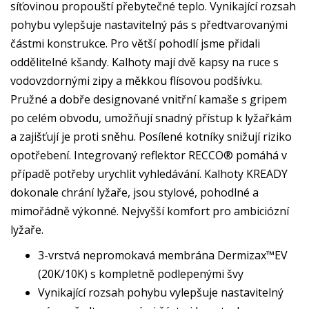
síťovinou propouští přebytečné teplo. Vynikající rozsah
pohybu vylepšuje nastavitelný pás s předtvarovanými
částmi konstrukce. Pro větší pohodlí jsme přidali
oddělitelné kšandy. Kalhoty mají dvě kapsy na ruce s
vodovzdornými zipy a měkkou flísovou podšívku.
Pružné a dobře designované vnitřní kamaše s gripem
po celém obvodu, umožňují snadný přístup k lyžařkám
a zajišťují je proti sněhu. Posílené kotníky snižují riziko
opotřebení. Integrovaný reflektor RECCO® pomáhá v
případě potřeby urychlit vyhledávání. Kalhoty KREADY
dokonale chrání lyžaře, jsou stylové, pohodlné a
mimořádně výkonné. Nejvyšší komfort pro ambiciózní
lyžaře.
3-vrstvá nepromokavá membrána Dermizax™EV
(20K/10K) s kompletně podlepenými švy
Vynikající rozsah pohybu vylepšuje nastavitelný