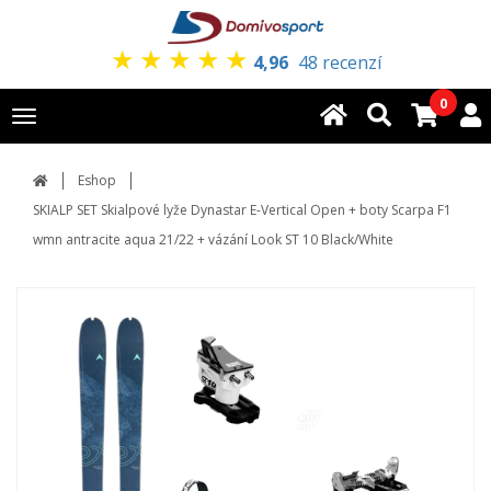
★
★
★
★
★
4,96
48 recenzí
0
Toggle
navigation
Eshop
SKIALP SET Skialpové lyže Dynastar E-Vertical Open + boty Scarpa F1
wmn antracite aqua 21/22 + vázání Look ST 10 Black/White