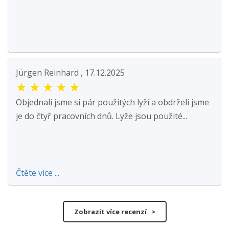
Jürgen Reinhard , 17.12.2025
★
★
★
★
★
Objednali jsme si pár použitých lyží a obdrželi jsme
je do čtyř pracovních dnů. Lyže jsou použité...
Čtěte více ...
Zobrazit více recenzí >