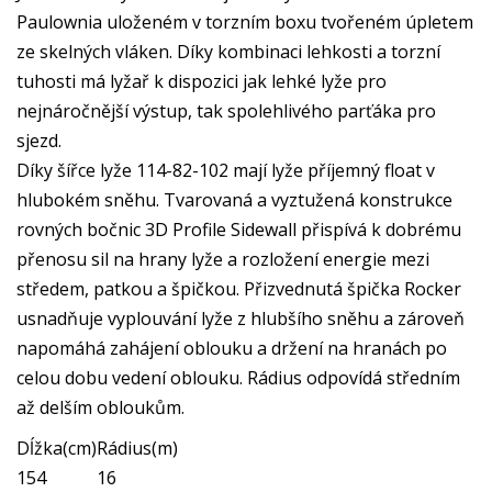
Paulownia uloženém v torzním boxu tvořeném úpletem
ze skelných vláken. Díky kombinaci lehkosti a torzní
tuhosti má lyžař k dispozici jak lehké lyže pro
nejnáročnější výstup, tak spolehlivého parťáka pro
sjezd.
Díky šířce lyže 114-82-102 mají lyže příjemný float v
hlubokém sněhu. Tvarovaná a vyztužená konstrukce
rovných bočnic 3D Profile Sidewall přispívá k dobrému
přenosu sil na hrany lyže a rozložení energie mezi
středem, patkou a špičkou. Přizvednutá špička Rocker
usnadňuje vyplouvání lyže z hlubšího sněhu a zároveň
napomáhá zahájení oblouku a držení na hranách po
celou dobu vedení oblouku. Rádius odpovídá středním
až delším obloukům.
Dĺžka(cm)
Rádius(m)
154
16