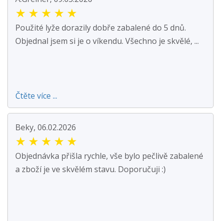
★
★
★
★
★
Použité lyže dorazily dobře zabalené do 5 dnů.
Objednal jsem si je o víkendu. Všechno je skvělé, ...
Čtěte více ...
Beky, 06.02.2026
★
★
★
★
★
Objednávka přišla rychle, vše bylo pečlivě zabalené
a zboží je ve skvělém stavu. Doporučuji :)