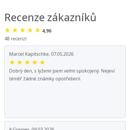
Recenze zákazníků
★
★
★
★
★
4,96
48 recenzí
Marcel Kapitschke, 07.05.2026
★
★
★
★
★
Dobrý den, s lyžemi jsem velmi spokojený. Nejeví
téměř žádné známky opotřebení.
A.Greiner, 09.03.2026