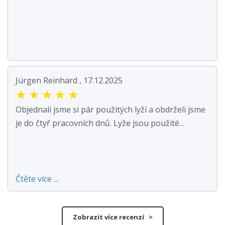
Jürgen Reinhard , 17.12.2025
★
★
★
★
★
Objednali jsme si pár použitých lyží a obdrželi jsme
je do čtyř pracovních dnů. Lyže jsou použité...
Čtěte více ...
Zobrazit více recenzí >