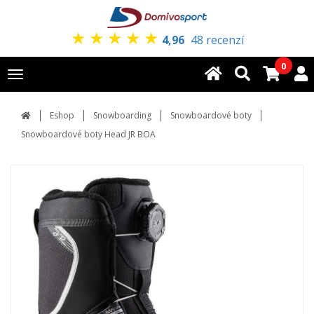
★
★
★
★
★
4,96
48 recenzí
0
Toggle
navigation
Eshop
Snowboarding
Snowboardové boty
Snowboardové boty Head JR BOA