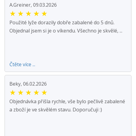
A.Greiner, 09.03.2026
★
★
★
★
★
Použité lyže dorazily dobře zabalené do 5 dnů.
Objednal jsem si je o víkendu. Všechno je skvělé, ...
Čtěte více ...
Beky, 06.02.2026
★
★
★
★
★
Objednávka přišla rychle, vše bylo pečlivě zabalené
a zboží je ve skvělém stavu. Doporučuji :)