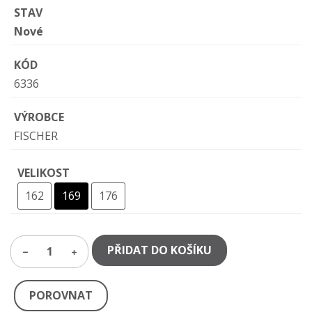
STAV
Nové
KÓD
6336
VÝROBCE
FISCHER
VELIKOST
162
169
176
PŘIDAT DO KOŠÍKU
1
POROVNAT