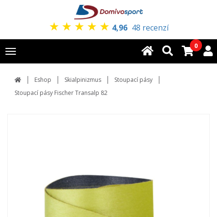
★
★
★
★
★
4,96
48 recenzí
0
Toggle
navigation
Eshop
Skialpinizmus
Stoupací pásy
Stoupací pásy Fischer Transalp 82