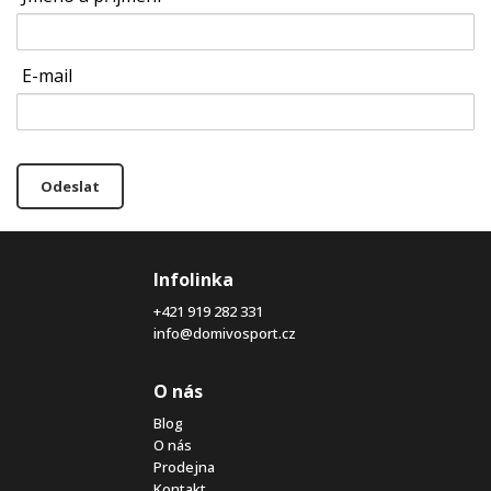
E-mail
Odeslat
Infolinka
+421 919 282 331
info@domivosport.cz
O nás
Blog
O nás
Prodejna
Kontakt