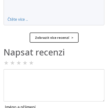
Čtěte více ...
Zobrazit více recenzí >
Napsat recenzi
★
★
★
★
★
Jméno a příjmení