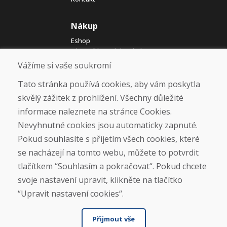
Nákup
Eshop
Jak posíláme elektrokola
Obchodní podmínky
Vážíme si vaše soukromí
Doprava
Platba
Tato stránka používá cookies, aby vám poskytla
Reklamace
skvělý zážitek z prohlížení. Všechny důležité
Vrácení a výměna zboží
informace naleznete na stránce Cookies.
Ochrana osobních údajů
Cookies
Nevyhnutné cookies jsou automaticky zapnuté.
Pokud souhlasíte s přijetím všech cookies, které
Sociální sítě
se nacházejí na tomto webu, můžete to potvrdit
tlačítkem “Souhlasím a pokračovat“. Pokud chcete
svoje nastavení upravit, klikněte na tlačítko
“Upravit nastavení cookies“.
Přijmout vše