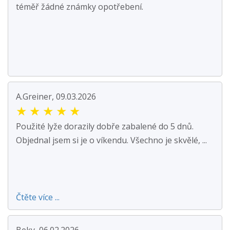
téměř žádné známky opotřebení.
A.Greiner, 09.03.2026
★
★
★
★
★
Použité lyže dorazily dobře zabalené do 5 dnů.
Objednal jsem si je o víkendu. Všechno je skvělé, ...
Čtěte více ...