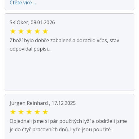
Čtěte více ...
SK Oker, 08.01.2026
★
★
★
★
★
Zboží bylo dobře zabalené a dorazilo včas, stav
odpovídal popisu.
Jürgen Reinhard , 17.12.2025
★
★
★
★
★
Objednali jsme si pár použitých lyží a obdrželi jsme
je do čtyř pracovních dnů. Lyže jsou použité...