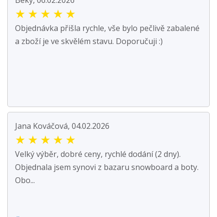
Beky, 06.02.2026
★
★
★
★
★
Objednávka přišla rychle, vše bylo pečlivě zabalené
a zboží je ve skvělém stavu. Doporučuji :)
Jana Kováčová, 04.02.2026
★
★
★
★
★
Velký výběr, dobré ceny, rychlé dodání (2 dny).
Objednala jsem synovi z bazaru snowboard a boty.
Obo...