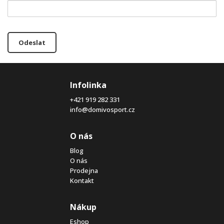
Odeslat
Infolinka
+421 919 282 331
info@domivosport.cz
O nás
Blog
O nás
Prodejna
Kontakt
Nákup
Eshop