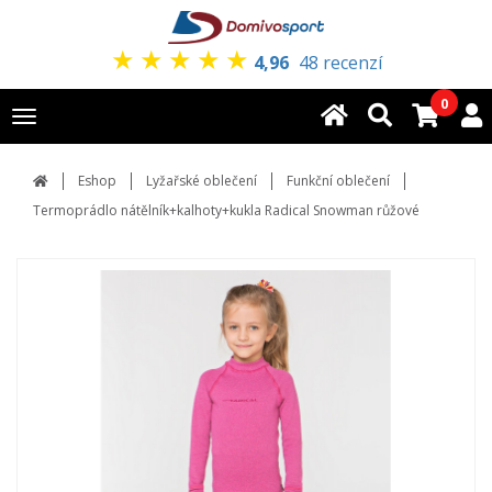
★
★
★
★
★
4,96
48 recenzí
0
Toggle
navigation
Eshop
Lyžařské oblečení
Funkční oblečení
Termoprádlo nátělník+kalhoty+kukla Radical Snowman růžové