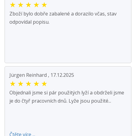
★
★
★
★
★
Zboží bylo dobře zabalené a dorazilo včas, stav
odpovídal popisu.
Jürgen Reinhard , 17.12.2025
★
★
★
★
★
Objednali jsme si pár použitých lyží a obdrželi jsme
je do čtyř pracovních dnů. Lyže jsou použité...
Čtěte více ...