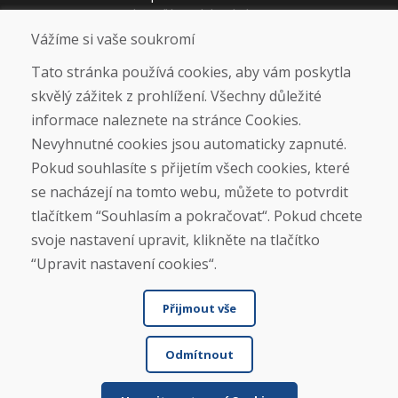
Jak posíláme elektrokola
Obchodní podmínky
Vážíme si vaše soukromí
Doprava
Platba
Tato stránka používá cookies, aby vám poskytla
Reklamace
skvělý zážitek z prohlížení. Všechny důležité
Vrácení a výměna zboží
informace naleznete na stránce Cookies.
Ochrana osobních údajů
Cookies
Nevyhnutné cookies jsou automaticky zapnuté.
Pokud souhlasíte s přijetím všech cookies, které
Sociální sítě
se nacházejí na tomto webu, můžete to potvrdit
tlačítkem “Souhlasím a pokračovat“. Pokud chcete
svoje nastavení upravit, klikněte na tlačítko
“Upravit nastavení cookies“.
Přijmout vše
Odmítnout
© DOMIVOSPORT 2026, všechna práva vyhrazena
DUFEKSOFT
-
tvorba webových stránek
,
tvorba eshopů