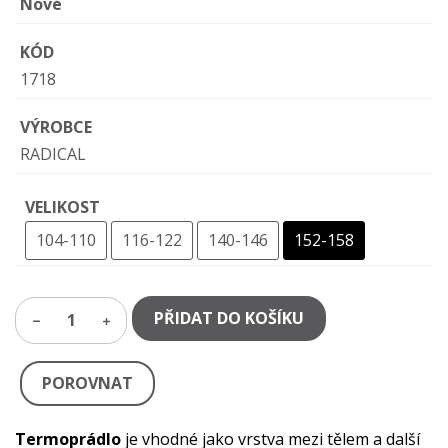
Nové
KÓD
1718
VÝROBCE
RADICAL
VELIKOST
104-110
116-122
140-146
152-158
PŘIDAT DO KOŠÍKU
1
POROVNAT
Termoprádlo
je vhodné jako vrstva mezi tělem a další