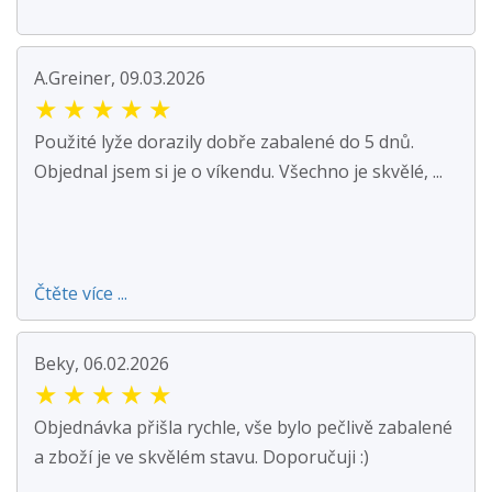
A.Greiner, 09.03.2026
★
★
★
★
★
Použité lyže dorazily dobře zabalené do 5 dnů.
Objednal jsem si je o víkendu. Všechno je skvělé, ...
Čtěte více ...
Beky, 06.02.2026
★
★
★
★
★
Objednávka přišla rychle, vše bylo pečlivě zabalené
a zboží je ve skvělém stavu. Doporučuji :)