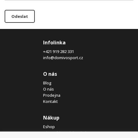
Odeslat
Infolinka
+421 919 282 331
info@domivosport.cz
O nás
Blog
O nás
Prodejna
Kontakt
Nákup
Eshop
Jak posíláme elektrokola