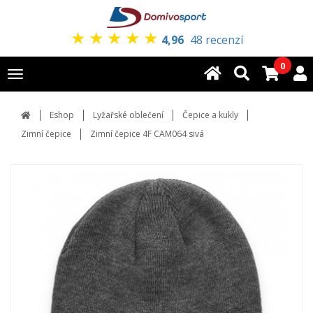
★
★
★
★
★
4,96
48 recenzí
0
Toggle
navigation
Eshop
Lyžařské oblečení
Čepice a kukly
Zimní čepice
Zimní čepice 4F CAM064 sivá