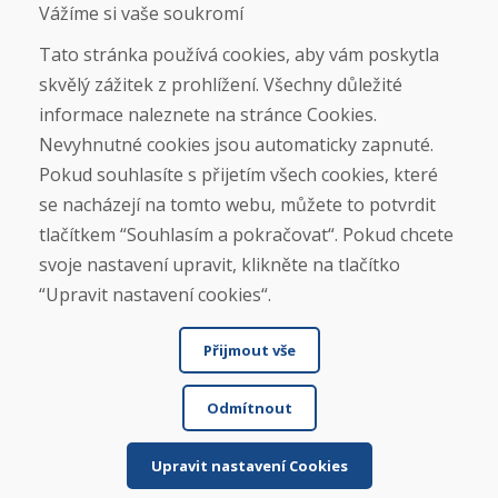
Obchodní podmínky
Vážíme si vaše soukromí
Doprava
Platba
Tato stránka používá cookies, aby vám poskytla
Reklamace
skvělý zážitek z prohlížení. Všechny důležité
Vrácení a výměna zboží
informace naleznete na stránce Cookies.
Ochrana osobních údajů
Cookies
Nevyhnutné cookies jsou automaticky zapnuté.
Pokud souhlasíte s přijetím všech cookies, které
Sociální sítě
se nacházejí na tomto webu, můžete to potvrdit
tlačítkem “Souhlasím a pokračovat“. Pokud chcete
svoje nastavení upravit, klikněte na tlačítko
“Upravit nastavení cookies“.
Přijmout vše
Odmítnout
© DOMIVOSPORT 2026, všechna práva vyhrazena
DUFEKSOFT
-
tvorba webových stránek
,
tvorba eshopů
Upravit nastavení Cookies