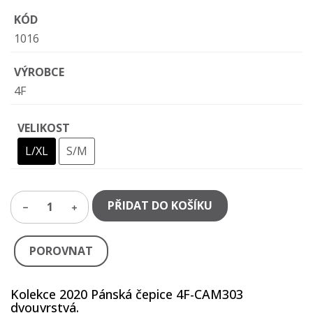
KÓD
1016
VÝROBCE
4F
VELIKOST
L/XL
S/M
PŘIDAT DO KOŠÍKU
1
POROVNAT
Kolekce 2020 Pánská čepice 4F-CAM303
dvouvrstvá.