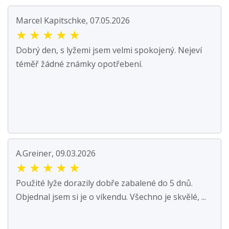
Marcel Kapitschke, 07.05.2026
★
★
★
★
★
Dobrý den, s lyžemi jsem velmi spokojený. Nejeví
téměř žádné známky opotřebení.
A.Greiner, 09.03.2026
★
★
★
★
★
Použité lyže dorazily dobře zabalené do 5 dnů.
Objednal jsem si je o víkendu. Všechno je skvělé, ...