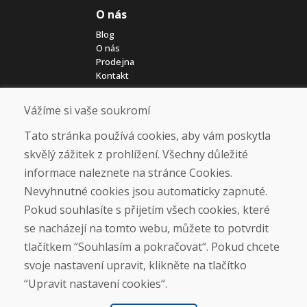
O nás
Blog
O nás
Prodejna
Kontakt
Vážíme si vaše soukromí
Nákup
Eshop
Tato stránka používá cookies, aby vám poskytla
Jak posíláme elektrokola
skvělý zážitek z prohlížení. Všechny důležité
Obchodní podmínky
informace naleznete na stránce Cookies.
Doprava
Platba
Nevyhnutné cookies jsou automaticky zapnuté.
Reklamace
Pokud souhlasíte s přijetím všech cookies, které
Vrácení a výměna zboží
se nacházejí na tomto webu, můžete to potvrdit
Ochrana osobních údajů
Cookies
tlačítkem “Souhlasím a pokračovat“. Pokud chcete
svoje nastavení upravit, klikněte na tlačítko
Sociální sítě
“Upravit nastavení cookies“.