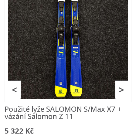
<
>
Použité lyže SALOMON S/Max X7 +
vázání Salomon Z 11
5 322 Kč