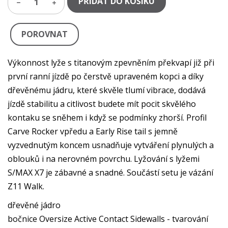
PŘIDAT DO KOŠÍKU
1
POROVNAT
Výkonnost lyže s titanovým zpevněním překvapí již při
první ranní jízdě po čerstvě upraveném kopci a díky
dřevěnému jádru, které skvěle tlumí vibrace, dodává
jízdě stabilitu a citlivost budete mít pocit skvělého
kontaku se sněhem i když se podmínky zhorší. Profil
Carve Rocker vpředu a Early Rise tail s jemně
vyzvednutým koncem usnadňuje vytváření plynulých a
oblouků i na nerovném povrchu. Lyžování s lyžemi
S/MAX X7 je zábavné a snadné. Součástí setu je vázání
Z11 Walk.
dřevěné jádro
bočnice Oversize Active Contact Sidewalls - tvarování