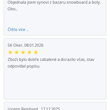
Objednala jsem synovi z bazaru snowboard a boty.
Obo...
Čtěte více ...
SK Oker, 08.01.2026
★
★
★
★
★
Zboží bylo dobře zabalené a dorazilo včas, stav
odpovídal popisu.
Jürgen Reinhard , 17.12.2025