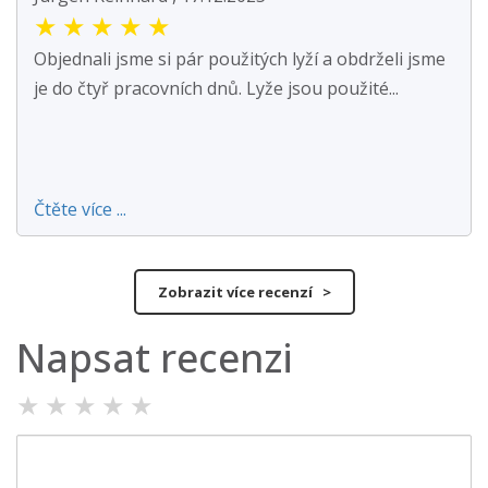
★
★
★
★
★
Objednali jsme si pár použitých lyží a obdrželi jsme
je do čtyř pracovních dnů. Lyže jsou použité...
Čtěte více ...
Zobrazit více recenzí >
Napsat recenzi
★
★
★
★
★