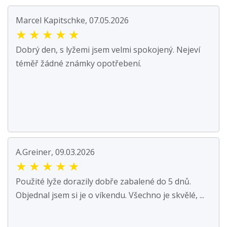
Marcel Kapitschke, 07.05.2026
★
★
★
★
★
Dobrý den, s lyžemi jsem velmi spokojený. Nejeví
téměř žádné známky opotřebení.
A.Greiner, 09.03.2026
★
★
★
★
★
Použité lyže dorazily dobře zabalené do 5 dnů.
Objednal jsem si je o víkendu. Všechno je skvělé, ...