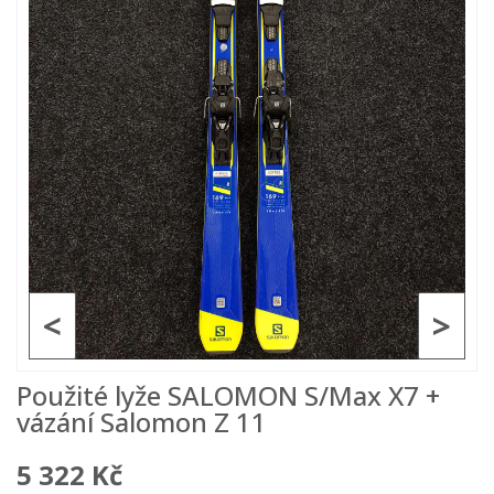
<
>
Použité lyže SALOMON S/Max X7 +
vázání Salomon Z 11
5 322 Kč