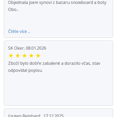
Objednala jsem synovi z bazaru snowboard a boty.
Obo...
Čtěte více ...
SK Oker, 08.01.2026
★
★
★
★
★
Zboží bylo dobře zabalené a dorazilo včas, stav
odpovídal popisu.
Jürgen Reinhard , 17.12.2025