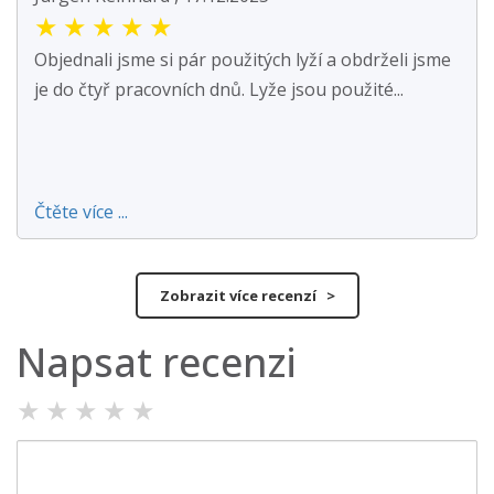
★
★
★
★
★
Objednali jsme si pár použitých lyží a obdrželi jsme
je do čtyř pracovních dnů. Lyže jsou použité...
Čtěte více ...
Zobrazit více recenzí >
Napsat recenzi
★
★
★
★
★