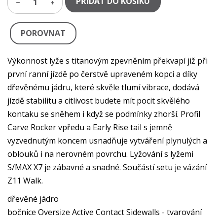
PŘIDAT DO KOŠÍKU
1
POROVNAT
Výkonnost lyže s titanovým zpevněním překvapí již při
první ranní jízdě po čerstvě upraveném kopci a díky
dřevěnému jádru, které skvěle tlumí vibrace, dodává
jízdě stabilitu a citlivost budete mít pocit skvělého
kontaku se sněhem i když se podmínky zhorší. Profil
Carve Rocker vpředu a Early Rise tail s jemně
vyzvednutým koncem usnadňuje vytváření plynulých a
oblouků i na nerovném povrchu. Lyžování s lyžemi
S/MAX X7 je zábavné a snadné. Součástí setu je vázání
Z11 Walk.
dřevěné jádro
bočnice Oversize Active Contact Sidewalls - tvarování