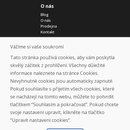
O nás
Blog
O nás
Prodejna
Kontakt
Vážíme si vaše soukromí
Nákup
Eshop
Tato stránka používá cookies, aby vám poskytla
Jak posíláme elektrokola
skvělý zážitek z prohlížení. Všechny důležité
Obchodní podmínky
informace naleznete na stránce Cookies.
Doprava
Platba
Nevyhnutné cookies jsou automaticky zapnuté.
Reklamace
Pokud souhlasíte s přijetím všech cookies, které
Vrácení a výměna zboží
se nacházejí na tomto webu, můžete to potvrdit
Ochrana osobních údajů
Cookies
tlačítkem “Souhlasím a pokračovat“. Pokud chcete
svoje nastavení upravit, klikněte na tlačítko
Sociální sítě
“Upravit nastavení cookies“.