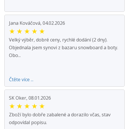
Jana Kováčová, 04.02.2026
★
★
★
★
★
Velký výběr, dobré ceny, rychlé dodání (2 dny).
Objednala jsem synovi z bazaru snowboard a boty.
Obo...
Čtěte více ...
SK Oker, 08.01.2026
★
★
★
★
★
Zboží bylo dobře zabalené a dorazilo včas, stav
odpovídal popisu.