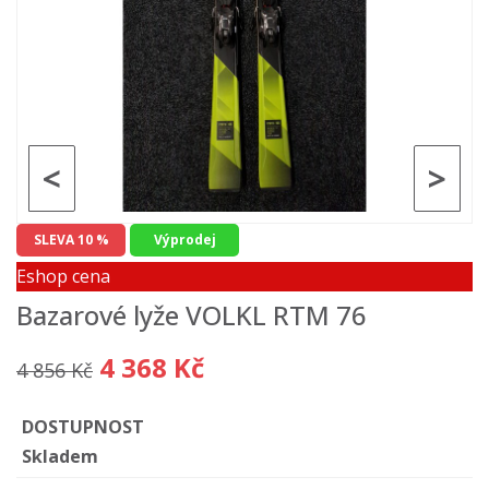
<
>
SLEVA 10 %
Výprodej
Eshop cena
Bazarové lyže VOLKL RTM 76
4 368 Kč
4 856 Kč
DOSTUPNOST
Skladem