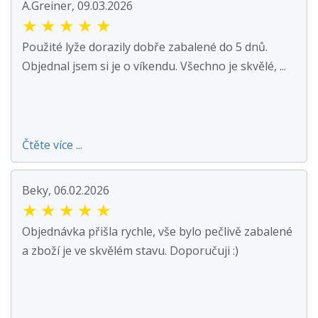
A.Greiner, 09.03.2026
★
★
★
★
★
Použité lyže dorazily dobře zabalené do 5 dnů.
Objednal jsem si je o víkendu. Všechno je skvělé, ...
Čtěte více ...
Beky, 06.02.2026
★
★
★
★
★
Objednávka přišla rychle, vše bylo pečlivě zabalené
a zboží je ve skvělém stavu. Doporučuji :)