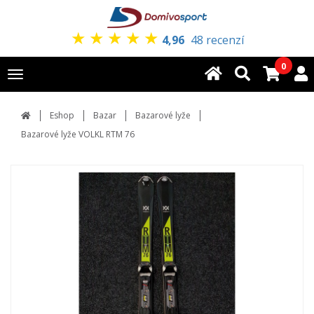
★
★
★
★
★
4,96
48 recenzí
0
Toggle
navigation
Eshop
Bazar
Bazarové lyže
Bazarové lyže VOLKL RTM 76