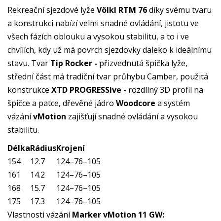
Rekreační sjezdové lyže
Völkl RTM 76
díky svému tvaru
a konstrukci nabízí velmi snadné ovládání, jistotu ve
všech fázích oblouku a vysokou stabilitu, a to i ve
chvílích, kdy už má povrch sjezdovky daleko k ideálnímu
stavu. Tvar
Tip Rocker -
přizvednutá špička lyže,
střední část má tradiční tvar průhybu Camber, použitá
konstrukce
XTD PROGRESSive -
rozdílný 3D profil na
špičce a patce, dřevěné jádro
Woodcore
a systém
vázání
v
Motion
zajišťují snadné ovládání a vysokou
stabilitu.
Délka
Rádius
Krojení
154
12.7
124–76–105
161
14.2
124–76–105
168
15.7
124–76–105
175
17.3
124–76–105
Vlastnosti vázání
Marker vMotion 11 GW: