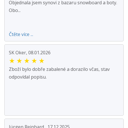
Objednala jsem synovi z bazaru snowboard a boty.
Obo...
Čtěte více ...
SK Oker, 08.01.2026
★
★
★
★
★
Zboží bylo dobře zabalené a dorazilo včas, stav
odpovídal popisu.
Jürgen Reinhard , 17.12.2025