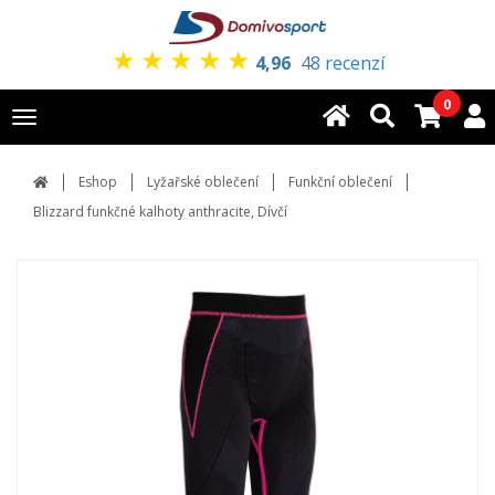
★
★
★
★
★
4,96
48 recenzí
0
Toggle
navigation
Eshop
Lyžařské oblečení
Funkční oblečení
Blizzard funkčné kalhoty anthracite, Dívčí