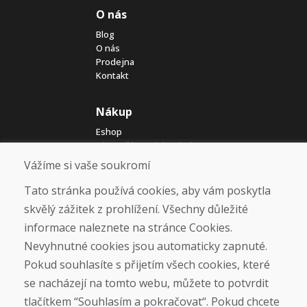
O nás
Blog
O nás
Prodejna
Kontakt
Nákup
Eshop
Jak posíláme elektrokola
Obchodní podmínky
Vážíme si vaše soukromí
Doprava
Platba
Tato stránka používá cookies, aby vám poskytla
Reklamace
skvělý zážitek z prohlížení. Všechny důležité
Vrácení a výměna zboží
informace naleznete na stránce Cookies.
Ochrana osobních údajů
Cookies
Nevyhnutné cookies jsou automaticky zapnuté.
Pokud souhlasíte s přijetím všech cookies, které
Sociální sítě
se nacházejí na tomto webu, můžete to potvrdit
tlačítkem “Souhlasím a pokračovat“. Pokud chcete