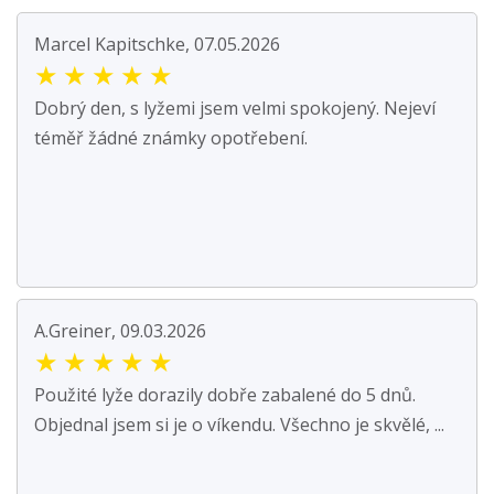
Marcel Kapitschke, 07.05.2026
★
★
★
★
★
Dobrý den, s lyžemi jsem velmi spokojený. Nejeví
téměř žádné známky opotřebení.
A.Greiner, 09.03.2026
★
★
★
★
★
Použité lyže dorazily dobře zabalené do 5 dnů.
Objednal jsem si je o víkendu. Všechno je skvělé, ...