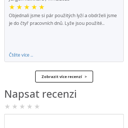
★
★
★
★
★
Objednali jsme si pár použitých lyží a obdrželi jsme
je do čtyř pracovních dnů. Lyže jsou použité...
Čtěte více ...
Zobrazit více recenzí >
Napsat recenzi
★
★
★
★
★