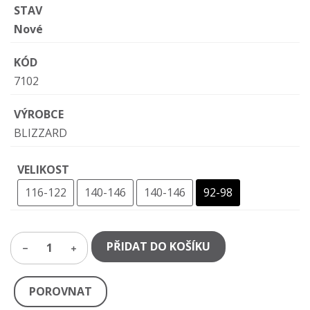
STAV
Nové
KÓD
7102
VÝROBCE
BLIZZARD
VELIKOST
116-122
140-146
140-146
92-98
PŘIDAT DO KOŠÍKU
1
POROVNAT