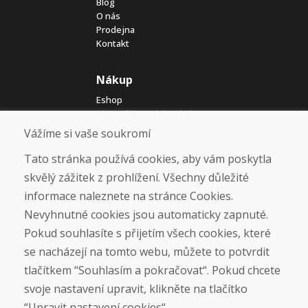
Blog
O nás
Prodejna
Kontakt
Nákup
Eshop
Jak posíláme elektrokola
Obchodní podmínky
Vážíme si vaše soukromí
Doprava
Platba
Tato stránka používá cookies, aby vám poskytla
Reklamace
skvělý zážitek z prohlížení. Všechny důležité
Vrácení a výměna zboží
informace naleznete na stránce Cookies.
Ochrana osobních údajů
Cookies
Nevyhnutné cookies jsou automaticky zapnuté.
Pokud souhlasíte s přijetím všech cookies, které
Sociální sítě
se nacházejí na tomto webu, můžete to potvrdit
tlačítkem “Souhlasím a pokračovat“. Pokud chcete
svoje nastavení upravit, klikněte na tlačítko
“Upravit nastavení cookies“.