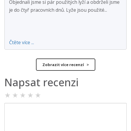
Objednali jsme si pár použitých lyží a obdrželi jsme
je do čtyř pracovních dnů. Lyže jsou použité...
Čtěte více ...
Zobrazit více recenzí >
Napsat recenzi
★
★
★
★
★