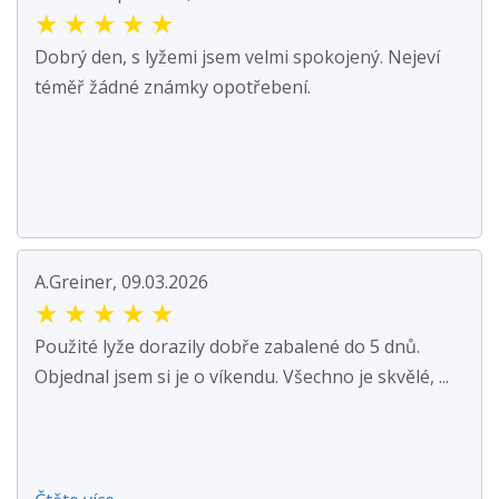
★
★
★
★
★
Dobrý den, s lyžemi jsem velmi spokojený. Nejeví
téměř žádné známky opotřebení.
A.Greiner, 09.03.2026
★
★
★
★
★
Použité lyže dorazily dobře zabalené do 5 dnů.
Objednal jsem si je o víkendu. Všechno je skvělé, ...