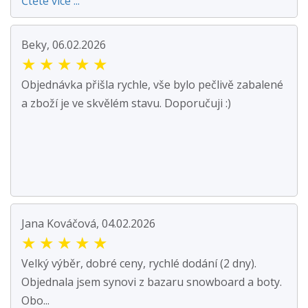
Čtěte více ...
Beky, 06.02.2026
★
★
★
★
★
Objednávka přišla rychle, vše bylo pečlivě zabalené
a zboží je ve skvělém stavu. Doporučuji :)
Jana Kováčová, 04.02.2026
★
★
★
★
★
Velký výběr, dobré ceny, rychlé dodání (2 dny).
Objednala jsem synovi z bazaru snowboard a boty.
Obo...