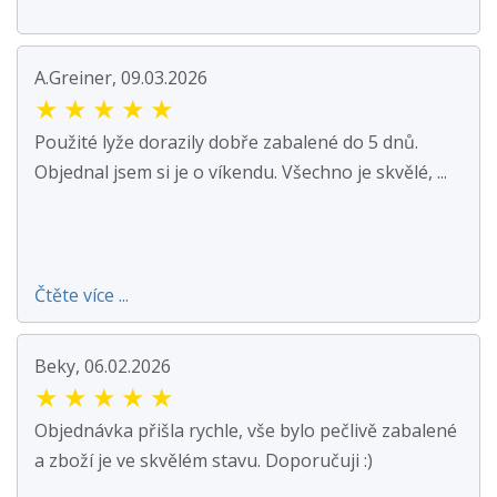
A.Greiner, 09.03.2026
★
★
★
★
★
Použité lyže dorazily dobře zabalené do 5 dnů.
Objednal jsem si je o víkendu. Všechno je skvělé, ...
Čtěte více ...
Beky, 06.02.2026
★
★
★
★
★
Objednávka přišla rychle, vše bylo pečlivě zabalené
a zboží je ve skvělém stavu. Doporučuji :)