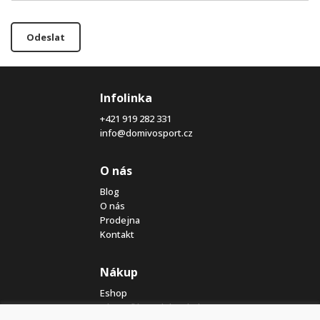
Odeslat
Infolinka
+421 919 282 331
info@domivosport.cz
O nás
Blog
O nás
Prodejna
Kontakt
Nákup
Eshop
Jak posíláme elektrokola