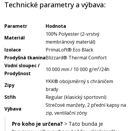
Technické parametry a výbava:
Parametr
Hodnota
100% Polyester (2-vrstvý
Materiál
membránový materiál)
Izolace
PrimaLoft® Eco Black
Prodyšná tkanina
Blizzard® Thermal Comfort
Vodní sloupec /
10 000 mm / 10 000 g/m²/24h
Prodyšnost
YKK® obojsměrný s chráničem
Zipy
brady
Střih
Regular (klasický sportovní)
Strečové manžety, 2 přední kapsy na
Výbava
zip, ventilační zóny
Pro koho je určena?
> Tato bunda je