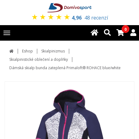
★
★
★
★
★
4,96
48 recenzí
0
Toggle
navigation
Eshop
Skialpinizmus
Skialpinistické oblečení a doplňky
Dámská skialp bunda zateplená Primaloft® ROHACE blue/white