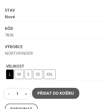
STAV
Nové
KÓD
7836
VÝROBCE
NORTHFINDER
VELIKOST
L
M
S
XS
XXL
PŘIDAT DO KOŠÍKU
1