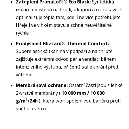
Zateplení PrimaLoft® Eco Black:
Syntetická
izolace umístěná na hrudi, v kapuci a na rukávech
optimalizuje teplo tam, kde jí nejvíce potřebujete.
Hřeje i ve vlhkém stavu a schne neuvěřitelně
rychle.
Prodyšnost Blizzard® Thermal Comfort:
Superelastická tkanina v podpaží a na chrbtě
zajišťuje extrémní odvod par a ventilaci během
intenzivního výstupu, přičemž stále chrání před
větrem.
Membránová ochrana:
Ostatní části jsou z lehké
2-vrstvé membrány (
10 000 mm / 10 000
g/m²/24h
), která tvorí spolehlivou bariéru proti
sněhu a větru.