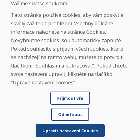
Obchodní podmínky
Vážíme si vaše soukromí
Doprava
Platba
Tato stránka používá cookies, aby vám poskytla
Reklamace
skvělý zážitek z prohlížení. Všechny důležité
Vrácení a výměna zboží
informace naleznete na stránce Cookies.
Ochrana osobních údajů
Cookies
Nevyhnutné cookies jsou automaticky zapnuté.
Pokud souhlasíte s přijetím všech cookies, které
Sociální sítě
se nacházejí na tomto webu, můžete to potvrdit
tlačítkem “Souhlasím a pokračovat“. Pokud chcete
svoje nastavení upravit, klikněte na tlačítko
“Upravit nastavení cookies“.
Přijmout vše
Odmítnout
© DOMIVOSPORT 2026, všechna práva vyhrazena
DUFEKSOFT
-
tvorba webových stránek
,
tvorba eshopů
Upravit nastavení Cookies