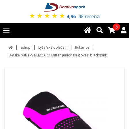
★
★
★
★
★
4,96
48 recenzí
0
Toggle
navigation
Eshop
Lyžařské oblečení
Rukavice
Dětské palčáky BLIZZARD Mitten junior ski gloves, black/pink