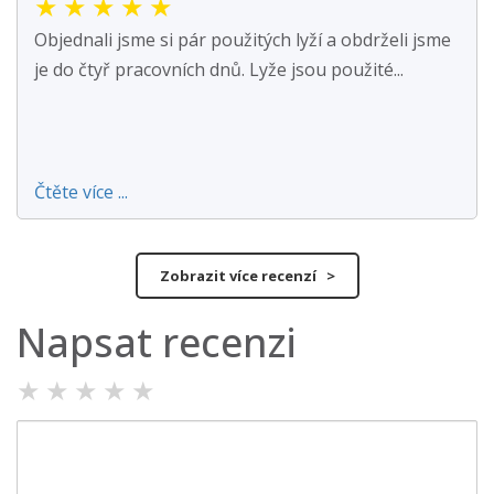
★
★
★
★
★
Objednali jsme si pár použitých lyží a obdrželi jsme
je do čtyř pracovních dnů. Lyže jsou použité...
Čtěte více ...
Zobrazit více recenzí >
Napsat recenzi
★
★
★
★
★