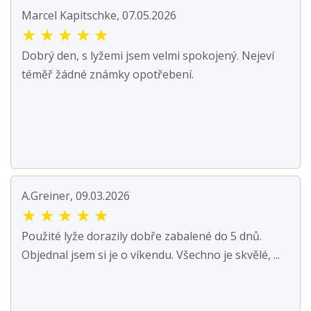
Marcel Kapitschke, 07.05.2026
★
★
★
★
★
Dobrý den, s lyžemi jsem velmi spokojený. Nejeví
téměř žádné známky opotřebení.
A.Greiner, 09.03.2026
★
★
★
★
★
Použité lyže dorazily dobře zabalené do 5 dnů.
Objednal jsem si je o víkendu. Všechno je skvělé, ...