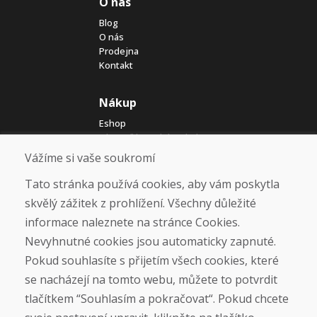
O nás
Blog
O nás
Prodejna
Kontakt
Nákup
Eshop
Jak posíláme elektrokola
Obchodní podmínky
Vážíme si vaše soukromí
Doprava
Platba
Tato stránka používá cookies, aby vám poskytla
Reklamace
skvělý zážitek z prohlížení. Všechny důležité
Vrácení a výměna zboží
informace naleznete na stránce Cookies.
Ochrana osobních údajů
Cookies
Nevyhnutné cookies jsou automaticky zapnuté.
Pokud souhlasíte s přijetím všech cookies, které
Sociální sítě
se nacházejí na tomto webu, můžete to potvrdit
tlačítkem “Souhlasím a pokračovat“. Pokud chcete