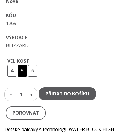
Nové
KÓD
1269
VÝROBCE
BLIZZARD
VELIKOST
4
5
6
PŘIDAT DO KOŠÍKU
1
POROVNAT
Dětské palčáky s technologií WATER BLOCK HIGH-