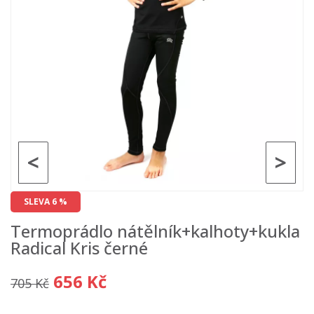
<
>
SLEVA 6 %
Termoprádlo nátělník+kalhoty+kukla
Radical Kris černé
656 Kč
705 Kč