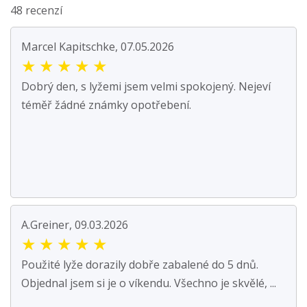
48 recenzí
Marcel Kapitschke, 07.05.2026
★
★
★
★
★
Dobrý den, s lyžemi jsem velmi spokojený. Nejeví
téměř žádné známky opotřebení.
A.Greiner, 09.03.2026
★
★
★
★
★
Použité lyže dorazily dobře zabalené do 5 dnů.
Objednal jsem si je o víkendu. Všechno je skvělé, ...