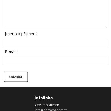
Jméno a příjmení
E-mail
Odeslat
Infolinka
+421 919 282 331
info@domivosport.cz