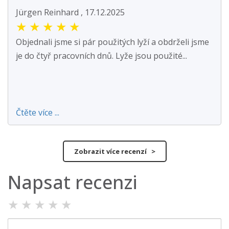
Jürgen Reinhard , 17.12.2025
★
★
★
★
★
Objednali jsme si pár použitých lyží a obdrželi jsme
je do čtyř pracovních dnů. Lyže jsou použité...
Čtěte více ...
Zobrazit více recenzí >
Napsat recenzi
★
★
★
★
★