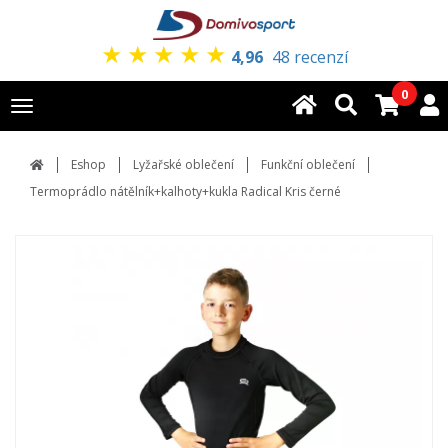
★
★
★
★
★
4,96
48 recenzí
0
Toggle
navigation
Eshop
Lyžařské oblečení
Funkční oblečení
Termoprádlo nátělník+kalhoty+kukla Radical Kris černé