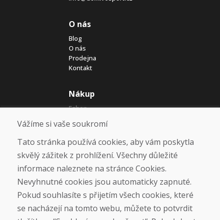
O nás
Blog
O nás
Prodejna
Kontakt
Nákup
Eshop
Jak posíláme elektrokola
Vážíme si vaše soukromí
Obchodní podmínky
Doprava
Tato stránka používá cookies, aby vám poskytla
Platba
skvělý zážitek z prohlížení. Všechny důležité
Reklamace
Vrácení a výměna zboží
informace naleznete na stránce Cookies.
Ochrana osobních údajů
Nevyhnutné cookies jsou automaticky zapnuté.
Cookies
Pokud souhlasíte s přijetím všech cookies, které
se nacházejí na tomto webu, můžete to potvrdit
Sociální sítě