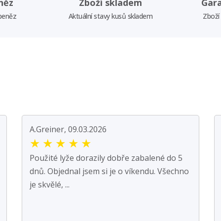
něz
Zboží skladem
Gar
 peněz
Aktuální stavy kusů skladem
Zboží
A.Greiner, 09.03.2026
★
★
★
★
★
Použité lyže dorazily dobře zabalené do 5
dnů. Objednal jsem si je o víkendu. Všechno
je skvělé, ...