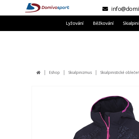
info@domi
Lyžování
Běžkování
Skialpi
Eshop
Skialpinizmus
Skialpinistické obleče