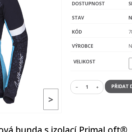
DOSTUPNOST
S
STAV
N
KÓD
7
VÝROBCE
N
VELIKOST
PŘIDAT 
1
>
ová bunda s izolací PrimaLoft®