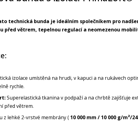
to technická bunda je ideálním společníkem pro nadšen
u před větrem, tepelnou regulací a neomezenou mobili
e:
ická izolace umístěná na hrudi, v kapuci a na rukávech optim
lně rychle.
rt:
Superelastická tkanina v podpaží a na chrbtě zajišťuje e
ní před větrem.
ou z lehké 2-vrstvé membrány (
10 000 mm / 10 000 g/m²/2