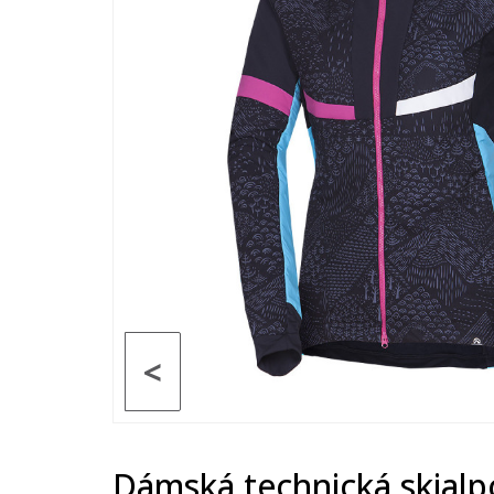
<
Dámská technická skialp