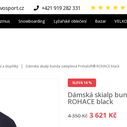
★
★
★
★
★
vosport.cz
+421 919 282 331
nizmus
Snowboarding
Lyžařské oblečení
Bazar
VELK
ní a doplňky
Dámská skialp bunda zateplená Primaloft® ROHACE black
SLEVA 16 %
Dámská skialp bun
ROHACE black
3 621 Kč
4 350 Kč