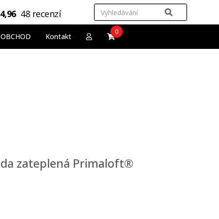
4,96
48 recenzí
0
OOBCHOD
Kontakt
da zateplená Primaloft®