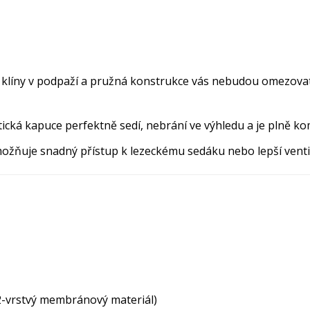
klíny v podpaží a pružná konstrukce vás nebudou omezovat př
ická kapuce perfektně sedí, nebrání ve výhledu a je plně kom
možňuje snadný přístup k lezeckému sedáku nebo lepší venti
:
2-vrstvý membránový materiál)