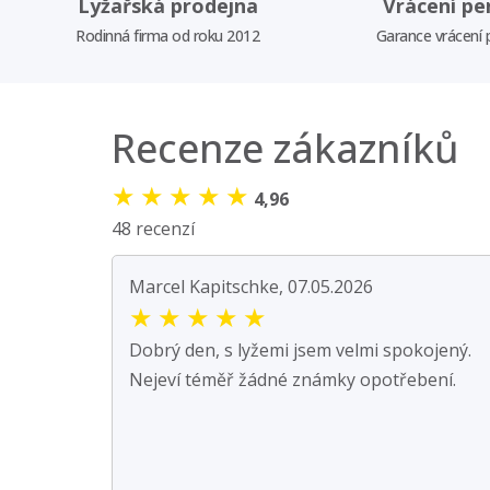
Lyžařská prodejna
Vrácení pe
Rodinná firma od roku 2012
Garance vrácení
Recenze zákazníků
★
★
★
★
★
4,96
48 recenzí
Marcel Kapitschke, 07.05.2026
★
★
★
★
★
Dobrý den, s lyžemi jsem velmi spokojený.
Nejeví téměř žádné známky opotřebení.