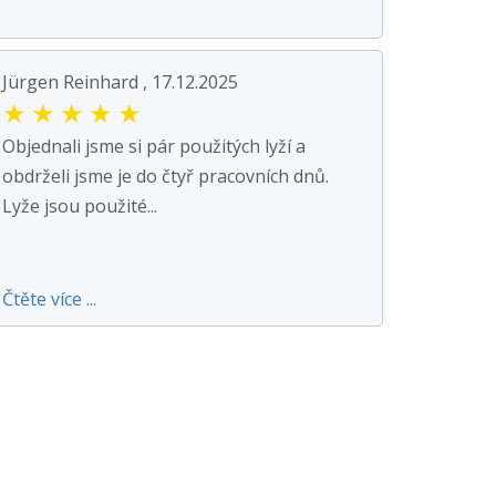
Jürgen Reinhard , 17.12.2025
★
★
★
★
★
Objednali jsme si pár použitých lyží a
obdrželi jsme je do čtyř pracovních dnů.
Lyže jsou použité...
Čtěte více ...