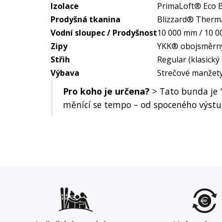
Izolace
PrimaLoft® Eco B
Prodyšná tkanina
Blizzard® Therm
Vodní sloupec / Prodyšnost
10 000 mm / 10 0
Zipy
YKK® obojsměrný
Střih
Regular (klasický
Výbava
Strečové manžety,
Pro koho je určena?
> Tato bunda je 
měnící se tempo – od spoceného výstu