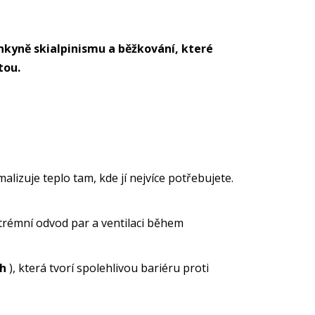
kyně skialpinismu a běžkování, které
tou.
alizuje teplo tam, kde jí nejvíce potřebujete.
xtrémní odvod par a ventilaci během
4h
), která tvorí spolehlivou bariéru proti