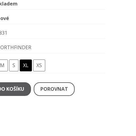
kladem
ové
831
ORTHFINDER
M
S
XL
XS
DO KOŠÍKU
POROVNAT