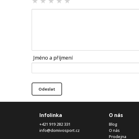
★
★
★
★
★
Jméno a příjmení
Odeslat
Infolinka
O nás
+421 919 282 331
Blog
info@domivosport.cz
O nás
Prodejna