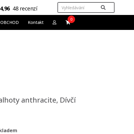
4,96
48 recenzí
0
OOBCHOD
Kontakt
lhoty anthracite, Dívčí
kladem