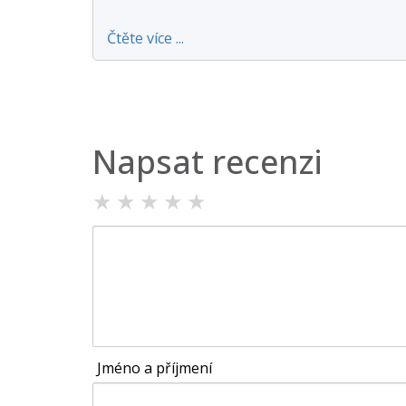
Čtěte více ...
Napsat recenzi
★
★
★
★
★
Jméno a příjmení