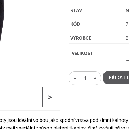
STAV
N
KÓD
7
VÝROBCE
B
VELIKOST
PŘIDAT 
1
>
ty jsou ideální volbou jako spodní vrstva pod zimní kalhoty 
y mají speciální způsob pletení tkaniny, čímž zvyšují přiroz