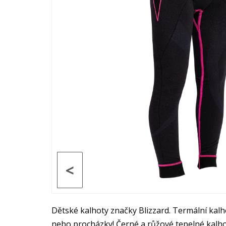
<
Dětské kalhoty značky Blizzard. Termální kalho
nebo procházky! Černé a růžové tepelné kalhot