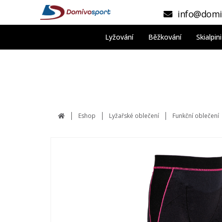
info@domi
Lyžování
Běžkování
Skialpi
Eshop
Lyžařské oblečení
Funkční oblečení