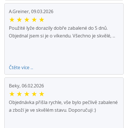
A.Greiner, 09.03.2026
★
★
★
★
★
Použité lyže dorazily dobře zabalené do 5 dnů.
Objednal jsem si je o víkendu. Všechno je skvělé, ...
Čtěte více ...
Beky, 06.02.2026
★
★
★
★
★
Objednávka přišla rychle, vše bylo pečlivě zabalené
a zboží je ve skvělém stavu. Doporučuji :)