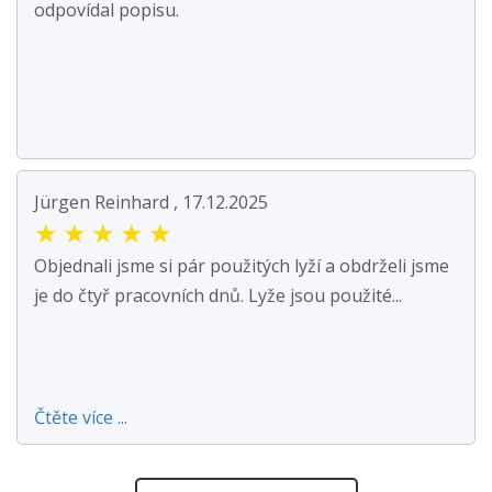
odpovídal popisu.
Jürgen Reinhard , 17.12.2025
★
★
★
★
★
Objednali jsme si pár použitých lyží a obdrželi jsme
je do čtyř pracovních dnů. Lyže jsou použité...
Čtěte více ...