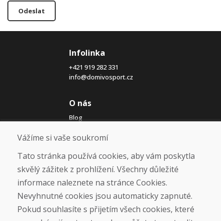
Odeslat
Infolinka
+421 919 282 331
info@domivosport.cz
O nás
Blog
O nás
Vážíme si vaše soukromí
Prodejna
Kontakt
Tato stránka používá cookies, aby vám poskytla
skvělý zážitek z prohlížení. Všechny důležité
Nákup
informace naleznete na stránce Cookies.
Eshop
Nevyhnutné cookies jsou automaticky zapnuté.
Jak posíláme elektrokola
Obchodní podmínky
Pokud souhlasíte s přijetím všech cookies, které
Doprava