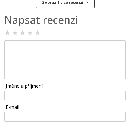
Zobrazit více recenzí >
Napsat recenzi
★
★
★
★
★
Jméno a příjmení
E-mail