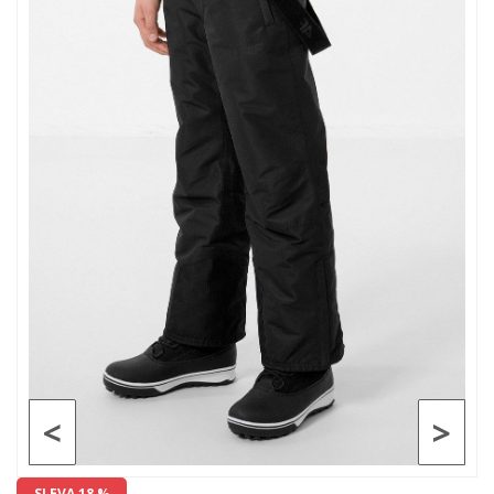
<
>
SLEVA 18 %