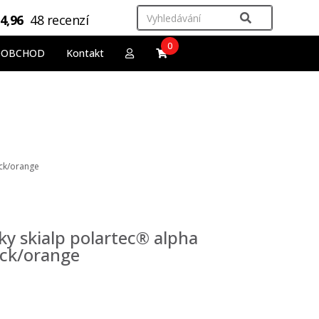
4,96
48 recenzí
0
OOBCHOD
Kontakt
ack/orange
y skialp polartec® alpha
ack/orange