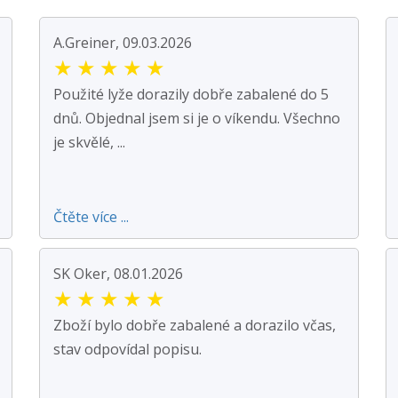
A.Greiner, 09.03.2026
★
★
★
★
★
Použité lyže dorazily dobře zabalené do 5
dnů. Objednal jsem si je o víkendu. Všechno
je skvělé, ...
Čtěte více ...
SK Oker, 08.01.2026
★
★
★
★
★
Zboží bylo dobře zabalené a dorazilo včas,
stav odpovídal popisu.