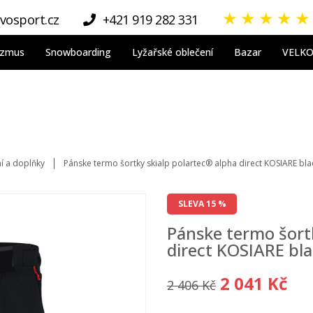
★
★
★
★
★
vosport.cz
+421 919 282 331
nizmus
Snowboarding
Lyžařské oblečení
Bazar
VELK
ní a doplňky
Pánske termo šortky skialp polartec® alpha direct KOSIARE bl
SLEVA 15 %
Pánske termo šortk
direct KOSIARE bl
2 041 Kč
2 406 Kč