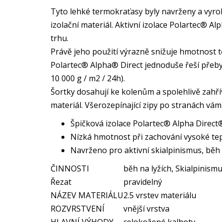
Tyto lehké termokraťasy byly navrženy a vyrob
izolační materiál. Aktivní izolace Polartec® A
trhu.
Právě jeho použití výrazně snižuje hmotnost t
Polartec® Alpha® Direct jednoduše řeší přeby
10 000 g / m2 / 24h).
Šortky dosahují ke kolenům a spolehlivě zahřív
materiál. Všerozepínající zipy po stranách vá
Špičková izolace Polartec® Alpha Direct
Nízká hmotnost při zachování vysoké te
Navrženo pro aktivní skialpinismus, běh n
ČINNOSTI
běh na lyžích, Skialpinism
Řezat
pravidelný
NÁZEV MATERIÁLU
2.5 vrstev materiálu
ROZVRSTVENÍ
vnější vrstva