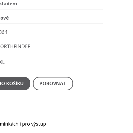
kladem
ové
364
ORTHFINDER
XL
DO KOŠÍKU
POROVNAT
mínkách i pro výstup