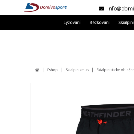
info@domi
Lyžování
Běžkování
Skialpi
Eshop
Skialpinizmus
Skialpinistické obleče