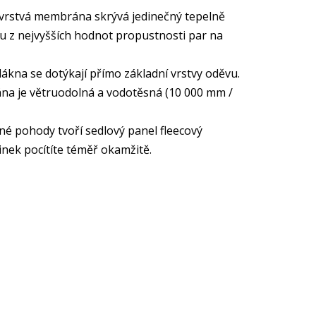
2-vrstvá membrána skrývá jedinečný tepelně
dnu z nejvyšších hodnot propustnosti par na
ákna se dotýkají přímo základní vrstvy oděvu.
ána je větruodolná a vodotěsná (10 000 mm /
lné pohody tvoří sedlový panel fleecový
inek pocítíte téměř okamžitě.