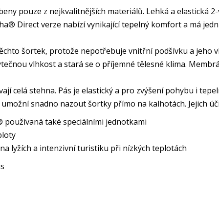
eny pouze z nejkvalitnějších materiálů. Lehká a elastická 
lpha® Direct verze nabízí vynikající tepelný komfort a má je
ěchto šortek, protože nepotřebuje vnitřní podšívku a jeho vl
tečnou vlhkost a stará se o příjemné tělesné klima. Membr
ají celá stehna. Pás je elastický a pro zvýšení pohybu i tepe
m umožní snadno nazout šortky přímo na kalhotách. Jejich úč
® používaná také speciálními jednotkami
ploty
a lyžích a intenzivní turistiku při nízkých teplotách
us