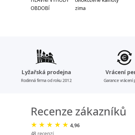
HLAVNÍ VÝHODY
celokožené kalhoty
OBDOBÍ
zima
Lyžařská prodejna
Vrácení pe
Rodinná firma od roku 2012
Garance vrácení
Recenze zákazníků
★
★
★
★
★
4,96
48 recenzí