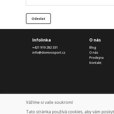
Odeslat
Infolinka
O nás
+421 919 282 331
Blog
info@domivosport.cz
O nás
Prodejna
Kontakt
Vážíme si vaše soukromí
Tato stránka používá cookies, aby vám poskytla