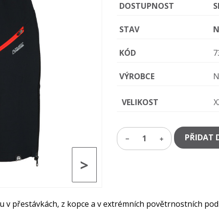
DOSTUPNOST
S
STAV
N
KÓD
7
VÝROBCE
N
VELIKOST
X
PŘIDAT 
1
>
u v přestávkách, z kopce a v extrémních povětrnostních pod