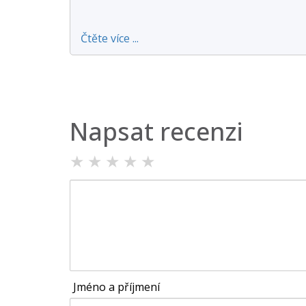
Čtěte více ...
Napsat recenzi
★
★
★
★
★
Jméno a příjmení