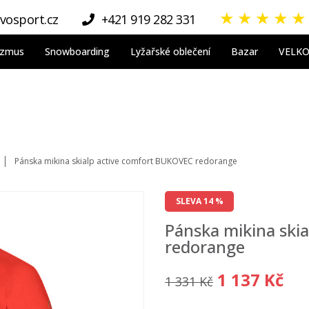
★
★
★
★
★
vosport.cz
+421 919 282 331
nizmus
Snowboarding
Lyžařské oblečení
Bazar
VELK
Pánska mikina skialp active comfort BUKOVEC redorange
SLEVA 14 %
Pánska mikina ski
redorange
1 137 Kč
1 331 Kč