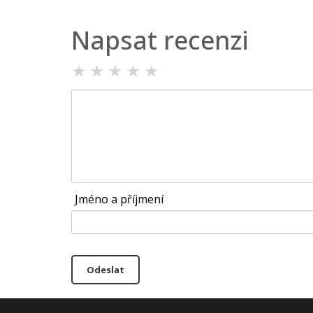
Napsat recenzi
★
★
★
★
★
Jméno a příjmení
Odeslat