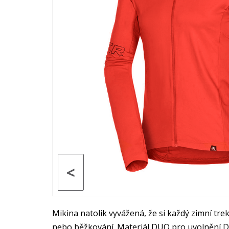
<
Mikina natolik vyvážená, že si každý zimní trek
nebo běžkování. Materiál DUO pro uvolnění Dri