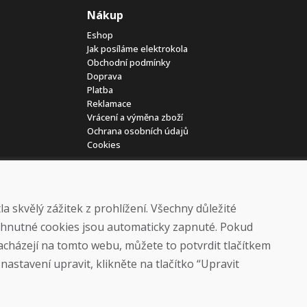
Nákup
Eshop
Jak posíláme elektrokola
Obchodní podmínky
Doprava
Platba
Reklamace
Vrácení a výměna zboží
Ochrana osobních údajů
Cookies
 skvělý zážitek z prohlížení. Všechny důležité
yhnutné cookies jsou automaticky zapnuté. Pokud
nacházejí na tomto webu, můžete to potvrdit tlačítkem
© DOMIVOSPORT 2026, všechna práva vyhrazena
astavení upravit, klikněte na tlačítko “Upravit
DUFEKSOFT
-
tvorba webových stránek
,
tvorba eshopů