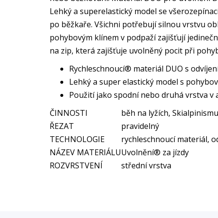
Lehký a superelastický model se všerozepínac
po běžkaře. Všichni potřebují silnou vrstvu o
pohybovým klínem v podpaží zajišťují jedine
na zip, která zajišťuje uvolněný pocit při poh
Rychleschnoucí® materiál DUO s odvíjen
Lehký a super elastický model s pohybo
Použití jako spodní nebo druhá vrstva v 
ČINNOSTI
běh na lyžích, Skialpinism
ŘEZAT
pravidelný
TECHNOLOGIE
rychleschnoucí materiál, od
NÁZEV MATERIÁLU
Uvolnění® za jízdy
ROZVRSTVENÍ
střední vrstva