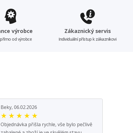
ance výrobce
Zákaznický servis
 přímo od výrobce
Individuální přístup k zákazníkovi
Beky, 06.02.2026
★
★
★
★
★
Objednávka přišla rychle, vše bylo pečlivě
zabalené a zboží je ve skvělém stavu.