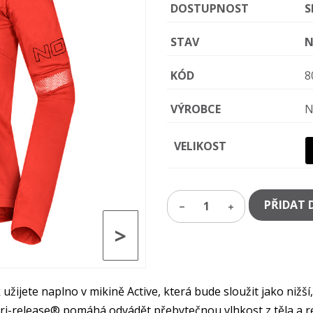
DOSTUPNOST
S
STAV
N
KÓD
8
VÝROBCE
N
VELIKOST
PŘIDAT 
1
>
 užijete naplno v mikině Active, která bude sloužit jako nižší,
-release® pomáhá odvádět přebytečnou vlhkost z těla a regul