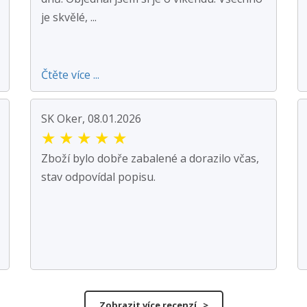
je skvělé, ...
Čtěte více ...
SK Oker, 08.01.2026
★
★
★
★
★
Zboží bylo dobře zabalené a dorazilo včas,
stav odpovídal popisu.
Zobrazit více recenzí >