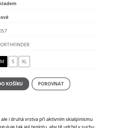
kladem
ové
057
ORTHFINDER
M
S
XL
DO KOŠÍKU
POROVNAT
 ale i druhá vrstva při aktivním skialpinismu
uje tak její teplotu, aby tě udržel v suchu.