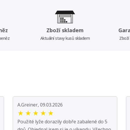
něz
Zboží skladem
Gar
 peněz
Aktuální stavy kusů skladem
Zboží
A.Greiner, 09.03.2026
★
★
★
★
★
Použité lyže dorazily dobře zabalené do 5
dnů. Objednal jsem si je o víkendu. Všechno