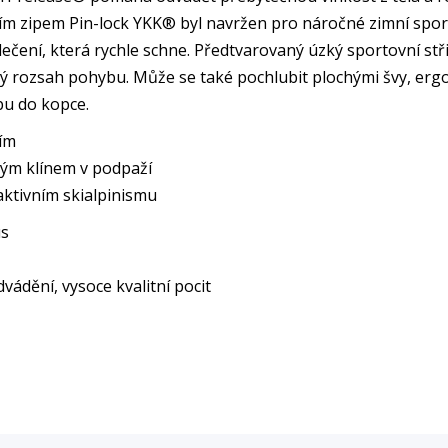
ím zipem Pin-lock YKK® byl navržen pro náročné zimní sport
blečení, která rychle schne. Předtvarovaný úzký sportovní st
čný rozsah pohybu. Může se také pochlubit plochými švy, e
ybu do kopce.
ím
vým klínem v podpaží
aktivním skialpinismu
us
vádění, vysoce kvalitní pocit