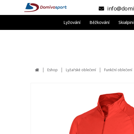
info@domi
Lyžování
Běžkování
Skialpi
Eshop
Lyžařské oblečení
Funkční oblečení