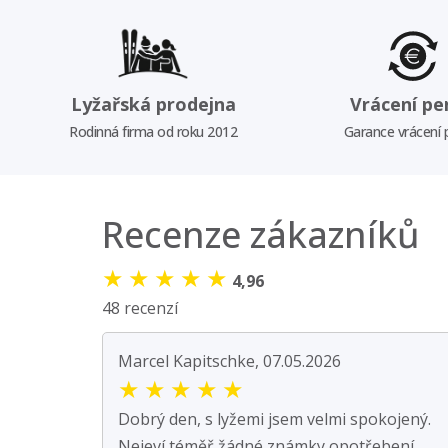
Lyžařská prodejna
Vrácení pe
Rodinná firma od roku 2012
Garance vrácení
Recenze zákazníků
★
★
★
★
★
4,96
48 recenzí
Marcel Kapitschke, 07.05.2026
★
★
★
★
★
Dobrý den, s lyžemi jsem velmi spokojený.
Nejeví téměř žádné známky opotřebení.