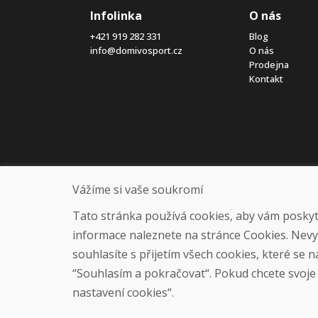
Infolinka
O nás
+421 919 282 331
Blog
info@domivosport.cz
O nás
Prodejna
Kontakt
Vážíme si vaše soukromí
Tato stránka používá cookies, aby vám poskytla
informace naleznete na stránce Cookies. Nev
souhlasíte s přijetím všech cookies, které se 
“Souhlasím a pokračovat“. Pokud chcete svoje n
nastavení cookies“.