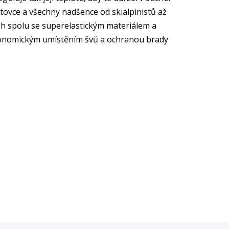
ovce a všechny nadšence od skialpinistů až
řih spolu se superelastickým materiálem a
rgonomickým umístěním švů a ochranou brady