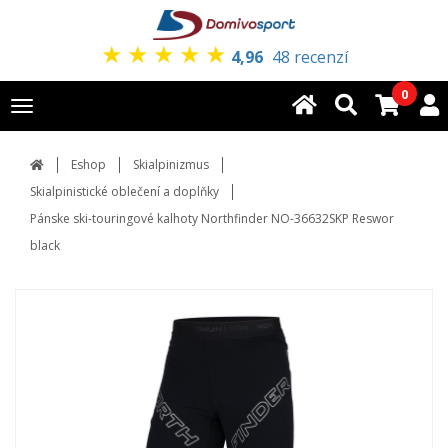
★
★
★
★
★
4,96
48 recenzí
0
Toggle
navigation
Eshop
Skialpinizmus
Skialpinistické oblečení a doplňky
Pánske ski-touringové kalhoty Northfinder NO-36632SKP Reswor
black