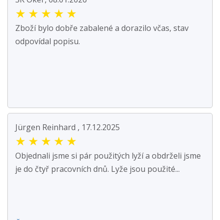
★
★
★
★
★
Zboží bylo dobře zabalené a dorazilo včas, stav
odpovídal popisu.
Jürgen Reinhard , 17.12.2025
★
★
★
★
★
Objednali jsme si pár použitých lyží a obdrželi jsme
je do čtyř pracovních dnů. Lyže jsou použité...