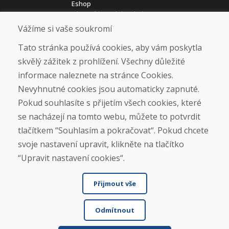
Eshop
Jak posíláme elektrokola
Obchodní podmínky
Vážíme si vaše soukromí
Doprava
Platba
Tato stránka používá cookies, aby vám poskytla
Reklamace
skvělý zážitek z prohlížení. Všechny důležité
Vrácení a výměna zboží
informace naleznete na stránce Cookies.
Ochrana osobních údajů
Cookies
Nevyhnutné cookies jsou automaticky zapnuté.
Pokud souhlasíte s přijetím všech cookies, které
Sociální sítě
se nacházejí na tomto webu, můžete to potvrdit
tlačítkem “Souhlasím a pokračovat“. Pokud chcete
svoje nastavení upravit, klikněte na tlačítko
“Upravit nastavení cookies“.
Přijmout vše
Odmítnout
© DOMIVOSPORT 2026, všechna práva vyhrazena