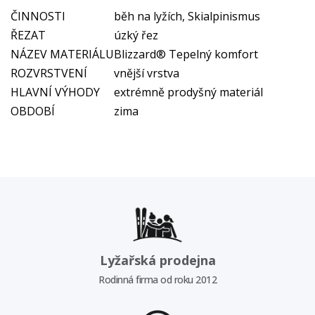
ČINNOSTI
běh na lyžích, Skialpinismus
ŘEZAT
úzký řez
NÁZEV MATERIÁLU
Blizzard® Tepelný komfort
ROZVRSTVENÍ
vnější vrstva
HLAVNÍ VÝHODY
extrémně prodyšný materiál
OBDOBÍ
zima
Lyžařská prodejna
Rodinná firma od roku 2012