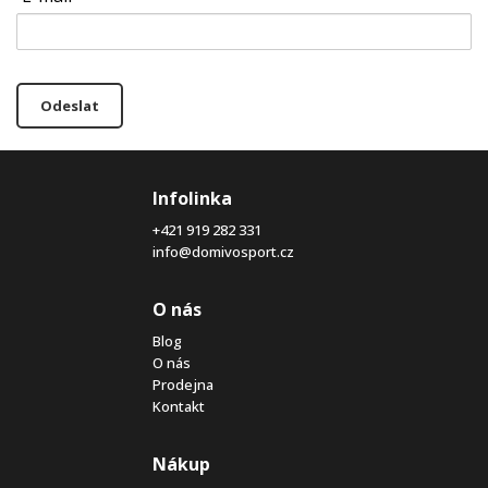
Odeslat
Infolinka
+421 919 282 331
info@domivosport.cz
O nás
Blog
O nás
Prodejna
Kontakt
Nákup