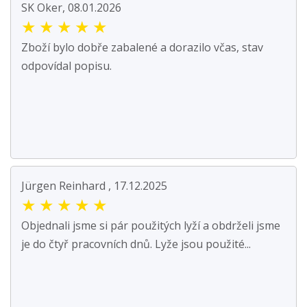
SK Oker, 08.01.2026
★
★
★
★
★
Zboží bylo dobře zabalené a dorazilo včas, stav
odpovídal popisu.
Jürgen Reinhard , 17.12.2025
★
★
★
★
★
Objednali jsme si pár použitých lyží a obdrželi jsme
je do čtyř pracovních dnů. Lyže jsou použité...