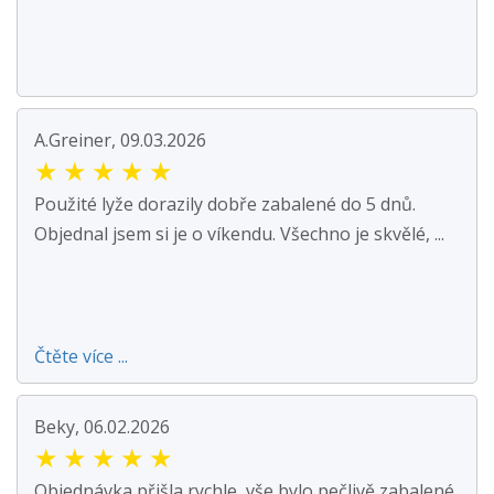
A.Greiner, 09.03.2026
★
★
★
★
★
Použité lyže dorazily dobře zabalené do 5 dnů.
Objednal jsem si je o víkendu. Všechno je skvělé, ...
Čtěte více ...
Beky, 06.02.2026
★
★
★
★
★
Objednávka přišla rychle, vše bylo pečlivě zabalené