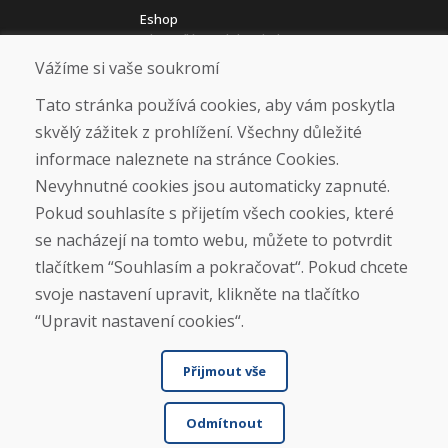
Eshop
Jak posíláme elektrokola
Obchodní podmínky
Vážíme si vaše soukromí
Doprava
Platba
Tato stránka používá cookies, aby vám poskytla
Reklamace
skvělý zážitek z prohlížení. Všechny důležité
Vrácení a výměna zboží
informace naleznete na stránce Cookies.
Ochrana osobních údajů
Cookies
Nevyhnutné cookies jsou automaticky zapnuté.
Pokud souhlasíte s přijetím všech cookies, které
Sociální sítě
se nacházejí na tomto webu, můžete to potvrdit
tlačítkem “Souhlasím a pokračovat“. Pokud chcete
svoje nastavení upravit, klikněte na tlačítko
“Upravit nastavení cookies“.
Přijmout vše
Odmítnout
© DOMIVOSPORT 2026, všechna práva vyhrazena