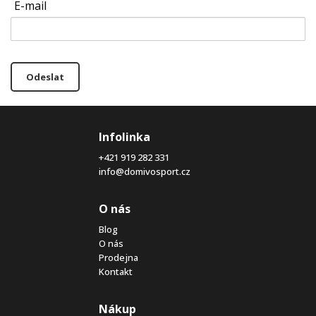
E-mail
Odeslat
Infolinka
+421 919 282 331
info@domivosport.cz
O nás
Blog
O nás
Prodejna
Kontakt
Nákup