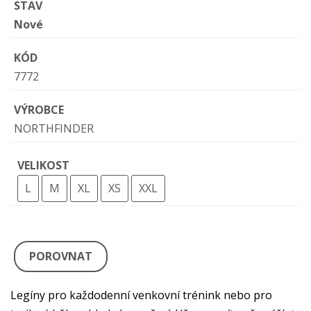
STAV
Nové
KÓD
7772
VÝROBCE
NORTHFINDER
VELIKOST
L
M
XL
XS
XXL
POROVNAT
Legíny pro každodenní venkovní trénink nebo pro