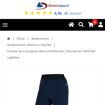
★
★
★
★
★
4,96
48 recenzí
0
Toggle
navigation
Eshop
Skialpinizmus
Skialpinistické oblečení a doplňky
Dámske ski-touringové kalhoty Northfinder Zdiarska NO-46632SKP
nightblue