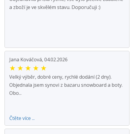
a zboží je ve skvělém stavu. Doporučuji :)
Jana Kováčová, 04.02.2026
★
★
★
★
★
Velký výběr, dobré ceny, rychlé dodání (2 dny).
Objednala jsem synovi z bazaru snowboard a boty.
Obo...
Čtěte více ...