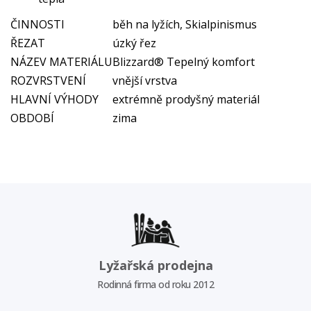
ČINNOSTI
běh na lyžích, Skialpinismus
ŘEZAT
úzký řez
NÁZEV MATERIÁLU
Blizzard® Tepelný komfort
ROZVRSTVENÍ
vnější vrstva
HLAVNÍ VÝHODY
extrémně prodyšný materiál
OBDOBÍ
zima
Lyžařská prodejna
Rodinná firma od roku 2012