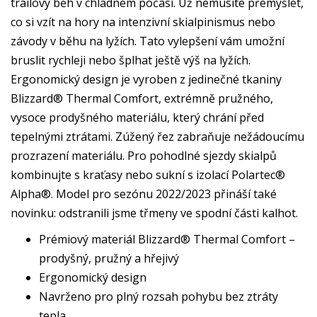
trailový běh v chladném počasí. Už nemusíte přemýšlet,
co si vzít na hory na intenzivní skialpinismus nebo
závody v běhu na lyžích. Tato vylepšení vám umožní
bruslit rychleji nebo šplhat ještě výš na lyžích.
Ergonomický design je vyroben z jedinečné tkaniny
Blizzard® Thermal Comfort, extrémně pružného,
vysoce prodyšného materiálu, který chrání před
tepelnými ztrátami. Zúžený řez zabraňuje nežádoucímu
prozrazení materiálu. Pro pohodlné sjezdy skialpů
kombinujte s kraťasy nebo sukní s izolací Polartec®
Alpha®. Model pro sezónu 2022/2023 přináší také
novinku: odstranili jsme třmeny ve spodní části kalhot.
Prémiový materiál Blizzard® Thermal Comfort –
prodyšný, pružný a hřejivý
Ergonomický design
Navrženo pro plný rozsah pohybu bez ztráty
tepla