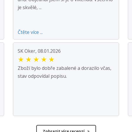
je skvělé, ...
Čtěte více ...
SK Oker, 08.01.2026
★
★
★
★
★
Zboží bylo dobře zabalené a dorazilo včas,
stav odpovídal popisu.
Zobrazit více recenzí >