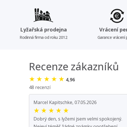
Lyžařská prodejna
Vrácení pe
Rodinná firma od roku 2012
Garance vrácení
Recenze zákazníků
★
★
★
★
★
4,96
48 recenzí
Marcel Kapitschke, 07.05.2026
★
★
★
★
★
Dobrý den, s lyžemi jsem velmi spokojený.
Nejeví téměř žádné známky opotřebení.