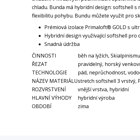
chladu. Bunda má hybridní design: softshell s
flexibilitu pohybu. Bundu můžete využít pro skia
Prémiová izolace Primaloft® GOLD s ul
Hybridní design využívající softshell pr
Snadná údržba
ČINNOSTI
běh na lyžích, Skialpinism
ŘEZAT
pravidelný, horský venkovn
TECHNOLOGIE
pád, neprůchodnost, vodo
NÁZEV MATERIÁLU
stretch softshell 3 vrst
ROZVRSTVENÍ
vnější vrstva, hybridní
HLAVNÍ VÝHODY
hybridní výroba
OBDOBÍ
zima