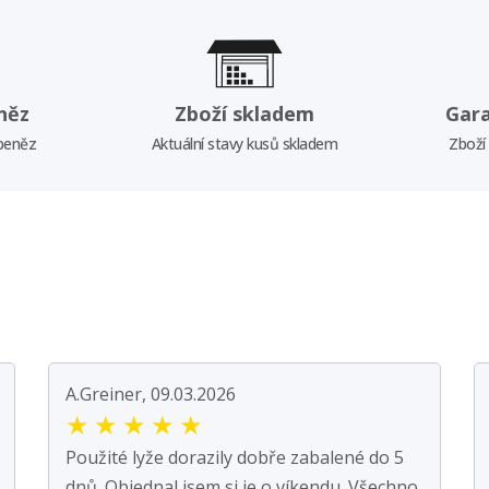
něz
Zboží skladem
Gar
 peněz
Aktuální stavy kusů skladem
Zboží
A.Greiner, 09.03.2026
★
★
★
★
★
Použité lyže dorazily dobře zabalené do 5
dnů. Objednal jsem si je o víkendu. Všechno