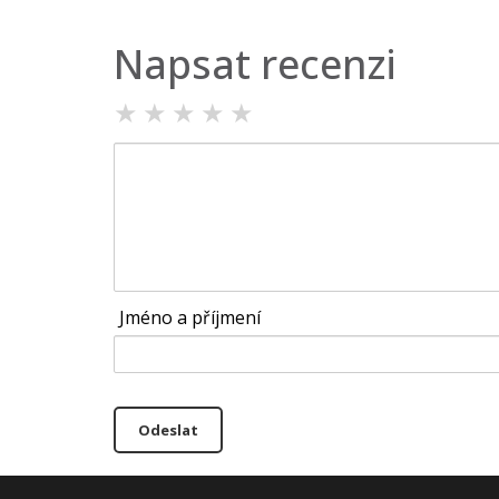
Napsat recenzi
★
★
★
★
★
Jméno a příjmení
Odeslat