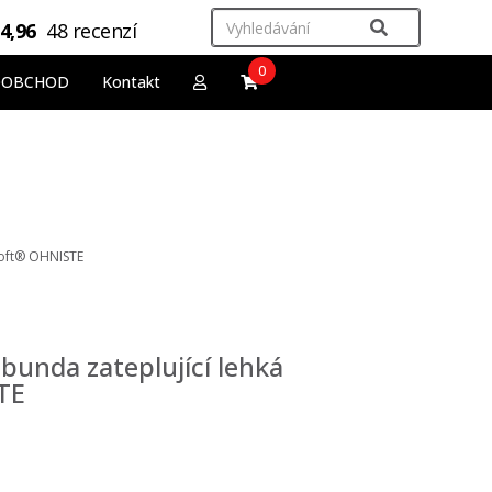
4,96
48 recenzí
0
OOBCHOD
Kontakt
aloft® OHNISTE
 bunda zateplující lehká
TE