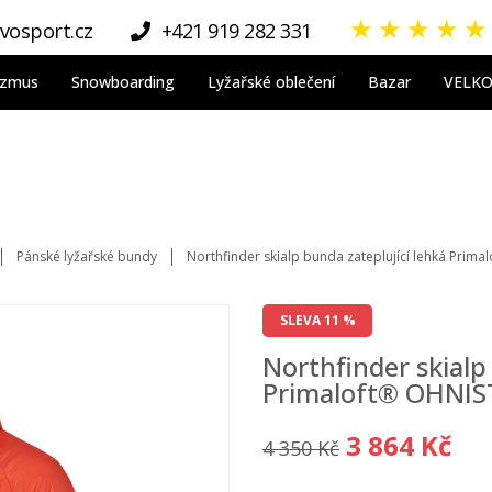
★
★
★
★
★
vosport.cz
+421 919 282 331
nizmus
Snowboarding
Lyžařské oblečení
Bazar
VELK
Pánské lyžařské bundy
Northfinder skialp bunda zateplující lehká Prim
SLEVA 11 %
Northfinder skialp
Primaloft® OHNIS
3 864 Kč
4 350 Kč