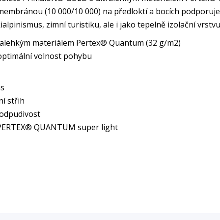
 membránou (10 000/10 000) na předloktí a bocích podporuje
lpinismus, zimní turistiku, ale i jako tepelně izolační vrstvu
tralehkým materiálem Pertex® Quantum (32 g/m2)
o optimální volnost pohybu
us
í střih
odpudivost
vý, PERTEX® QUANTUM super light