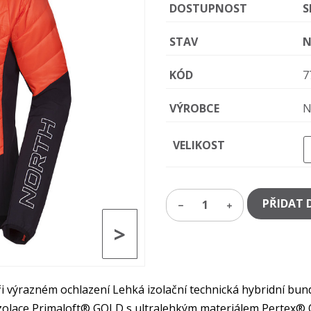
DOSTUPNOST
S
STAV
N
KÓD
7
VÝROBCE
N
VELIKOST
PŘIDAT 
1
>
i výrazném ochlazení Lehká izolační technická hybridní bun
izolace Primaloft® GOLD s ultralehkým materiálem Pertex®