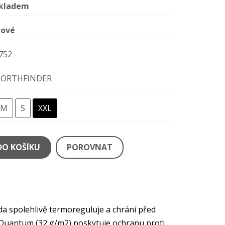
kladem
ové
752
ORTHFINDER
M
S
XXL
DO KOŠÍKU
POROVNAT
da spolehlivě termoreguluje a chrání před
 Quantum (32 g/m2) poskytuje ochranu proti