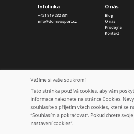
Infolinka
O nás
+421 919 282 331
Blog
info@domivosport.cz
O nás
Prodejna
Kontakt
Vážíme si vaše soukromí
Tato stránka používá cookies, aby vám poskytla
informace naleznete na stránce Cookies. Nev
souhlasíte s přijetím všech cookies, které se 
“Souhlasím a pokračovat“. Pokud chcete svoje n
nastavení cookies“.