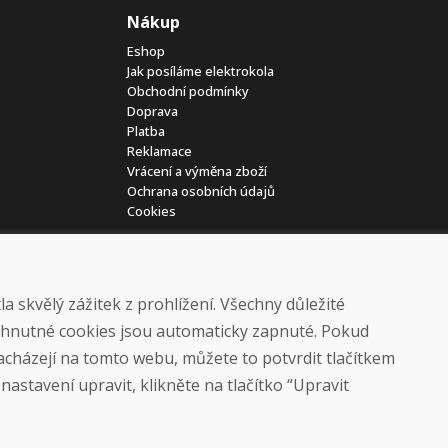
Nákup
Eshop
Jak posíláme elektrokola
Obchodní podmínky
Doprava
Platba
Reklamace
Vrácení a výměna zboží
Ochrana osobních údajů
Cookies
 skvělý zážitek z prohlížení. Všechny důležité
yhnutné cookies jsou automaticky zapnuté. Pokud
nacházejí na tomto webu, můžete to potvrdit tlačítkem
© DOMIVOSPORT 2026, všechna práva vyhrazena
astavení upravit, klikněte na tlačítko “Upravit
DUFEKSOFT
-
tvorba webových stránek
,
tvorba eshopů