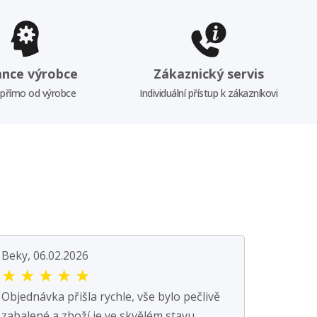
ance výrobce
Zákaznický servis
 přímo od výrobce
Individuální přístup k zákazníkovi
Beky, 06.02.2026
★
★
★
★
★
Objednávka přišla rychle, vše bylo pečlivě
zabalené a zboží je ve skvělém stavu.