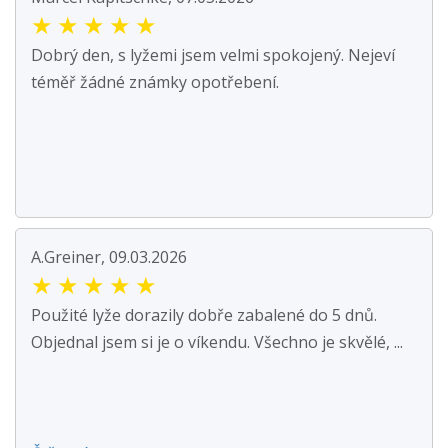
★
★
★
★
★
Dobrý den, s lyžemi jsem velmi spokojený. Nejeví
téměř žádné známky opotřebení.
A.Greiner, 09.03.2026
★
★
★
★
★
Použité lyže dorazily dobře zabalené do 5 dnů.
Objednal jsem si je o víkendu. Všechno je skvělé, ...