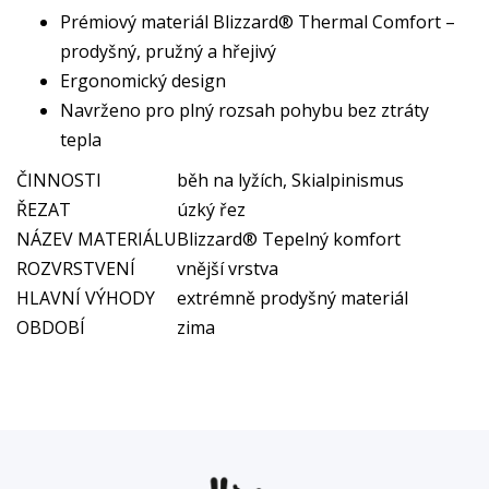
Prémiový materiál Blizzard® Thermal Comfort –
prodyšný, pružný a hřejivý
Ergonomický design
Navrženo pro plný rozsah pohybu bez ztráty
tepla
ČINNOSTI
běh na lyžích, Skialpinismus
ŘEZAT
úzký řez
NÁZEV MATERIÁLU
Blizzard® Tepelný komfort
ROZVRSTVENÍ
vnější vrstva
HLAVNÍ VÝHODY
extrémně prodyšný materiál
OBDOBÍ
zima