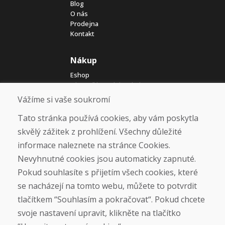
Blog
O nás
Prodejna
Kontakt
Nákup
Eshop
Jak posíláme elektrokola
Obchodní podmínky
Vážíme si vaše soukromí
Doprava
Platba
Tato stránka používá cookies, aby vám poskytla
Reklamace
skvělý zážitek z prohlížení. Všechny důležité
Vrácení a výměna zboží
informace naleznete na stránce Cookies.
Ochrana osobních údajů
Cookies
Nevyhnutné cookies jsou automaticky zapnuté.
Pokud souhlasíte s přijetím všech cookies, které
Sociální sítě
se nacházejí na tomto webu, můžete to potvrdit
tlačítkem “Souhlasím a pokračovat“. Pokud chcete
svoje nastavení upravit, klikněte na tlačítko