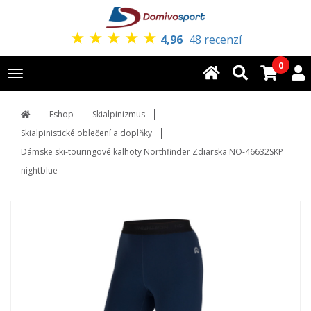
★
★
★
★
★
4,96
48 recenzí
0
Toggle
navigation
Eshop
Skialpinizmus
Skialpinistické oblečení a doplňky
Dámske ski-touringové kalhoty Northfinder Zdiarska NO-46632SKP
nightblue