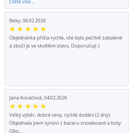
Čtěte více ...
Beky, 06.02.2026
★
★
★
★
★
Objednávka přišla rychle, vše bylo pečlivě zabalené
a zboží je ve skvělém stavu. Doporučuji :)
Jana Kováčová, 04.02.2026
★
★
★
★
★
Velký výběr, dobré ceny, rychlé dodání (2 dny).
Objednala jsem synovi z bazaru snowboard a boty.
Obo...