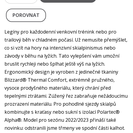
POROVNAT
Legíny pro každodenní venkovní trénink nebo pro
trailový běh v chladném počasí. Už nemusíte přemýšlet,
co si vzít na hory na intenzivní skialpinismus nebo
závody v běhu na lyžích. Tato vylepšení vám umožní
bruslit rychleji nebo šplhat ještě výš na lyžích.
Ergonomický design je vyroben z jedinečné tkaniny
Blizzard® Thermal Comfort, extrémně pružného,
vysoce prodyšného materiálu, který chrání před
tepelnými ztrátami. Zúžený řez zabraňuje nežádoucímu
prozrazení materiálu. Pro pohodlné sjezdy skialpů
kombinujte s kraťasy nebo sukní s izolací Polartec®
Alpha®. Model pro sezónu 2022/2023 přináší také
novinku: odstranili jsme třmeny ve spodní části kalhot.