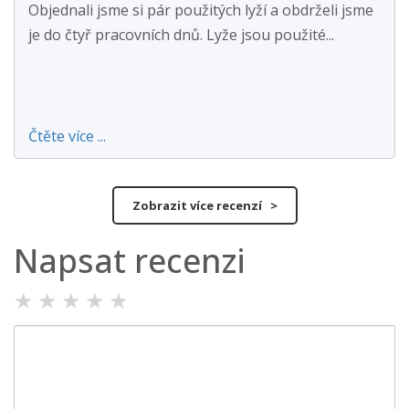
Objednali jsme si pár použitých lyží a obdrželi jsme
je do čtyř pracovních dnů. Lyže jsou použité...
Čtěte více ...
Zobrazit více recenzí >
Napsat recenzi
★
★
★
★
★