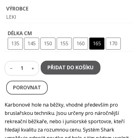
VÝROBCE
LEKI
DÉLKA CM
135
145
150
155
160
165
170
PŘIDAT DO KOŠÍKU
1
POROVNAT
Karbonové hole na běžky, vhodné především pro
bruslařskou techniku. Jsou určeny pro náročnější
rekreační běžkaře, nebo i juniorské sportovce, kteří
hledají kvalitu za rozumnou cenu. Systém Shark