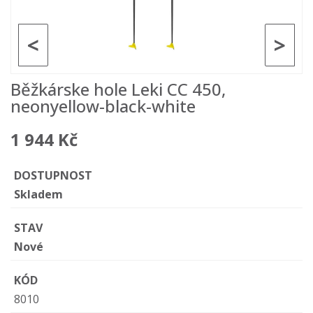
<
>
Běžkárske hole Leki CC 450,
neonyellow-black-white
1 944 Kč
DOSTUPNOST
Skladem
STAV
Nové
KÓD
8010