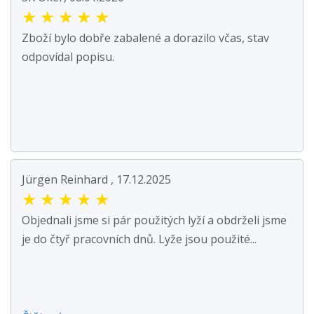
★
★
★
★
★
Zboží bylo dobře zabalené a dorazilo včas, stav
odpovídal popisu.
Jürgen Reinhard , 17.12.2025
★
★
★
★
★
Objednali jsme si pár použitých lyží a obdrželi jsme
je do čtyř pracovních dnů. Lyže jsou použité...