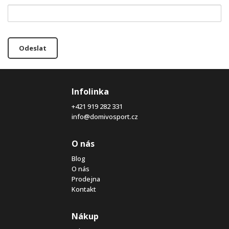
Odeslat
Infolinka
+421 919 282 331
info@domivosport.cz
O nás
Blog
O nás
Prodejna
Kontakt
Nákup