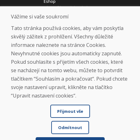
Eshop
Jak posíláme elektrokola
Obchodní podmínky
Vážíme si vaše soukromí
Doprava
Platba
Tato stránka používá cookies, aby vám poskytla
Reklamace
skvělý zážitek z prohlížení. Všechny důležité
Vrácení a výměna zboží
informace naleznete na stránce Cookies.
Ochrana osobních údajů
Cookies
Nevyhnutné cookies jsou automaticky zapnuté.
Pokud souhlasíte s přijetím všech cookies, které
Sociální sítě
se nacházejí na tomto webu, můžete to potvrdit
tlačítkem “Souhlasím a pokračovat“. Pokud chcete
svoje nastavení upravit, klikněte na tlačítko
“Upravit nastavení cookies“.
Přijmout vše
Odmítnout
© DOMIVOSPORT 2026, všechna práva vyhrazena