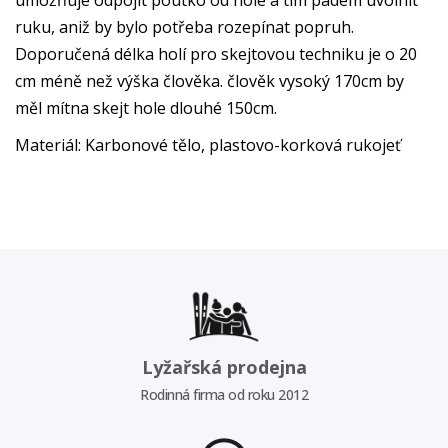
umožňuje odpojit poutko od hole a tím pádem uvolnit
ruku, aniž by bylo potřeba rozepínat popruh.
Doporučená délka holí pro skejtovou techniku je o 20
cm méně než výška člověka. člověk vysoký 170cm by
měl mítna skejt hole dlouhé 150cm.
Materiál: Karbonové tělo, plastovo-korková rukojeť
Lyžařská prodejna
Rodinná firma od roku 2012