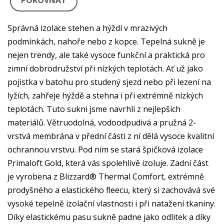
POROVNAT
Správná izolace stehen a hýždí v mrazivých
podmínkách, nahoře nebo z kopce. Tepelná sukně je
nejen trendy, ale také vysoce funkční a praktická pro
zimní dobrodružství při nízkých teplotách. Ať už jako
pojistka v batohu pro studený sjezd nebo při lezení na
lyžích, zahřeje hýždě a stehna i při extrémně nízkých
teplotách. Tuto sukni jsme navrhli z nejlepších
materiálů. Větruodolná, vodoodpudivá a pružná 2-
vrstvá membrána v přední části z ní dělá vysoce kvalitní
ochrannou vrstvu. Pod ním se stará špičková izolace
Primaloft Gold, která vás spolehlivě izoluje. Zadní část
je vyrobena z Blizzard® Thermal Comfort, extrémně
prodyšného a elastického fleecu, který si zachovává své
vysoké tepelně izolační vlastnosti i při natažení tkaniny.
Díky elastickému pasu sukně padne jako odlitek a díky