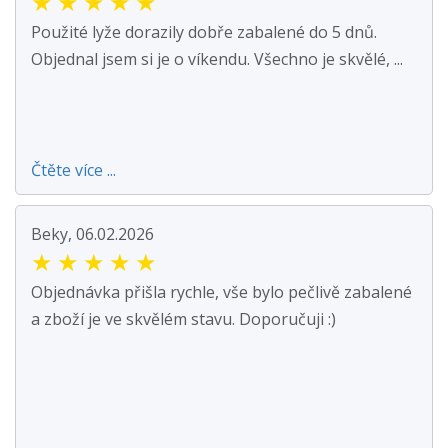
★
★
★
★
★
Použité lyže dorazily dobře zabalené do 5 dnů.
Objednal jsem si je o víkendu. Všechno je skvělé, ...
Čtěte více ...
Beky, 06.02.2026
★
★
★
★
★
Objednávka přišla rychle, vše bylo pečlivě zabalené
a zboží je ve skvělém stavu. Doporučuji :)