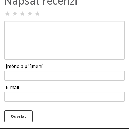
Napsat recenzi
★
★
★
★
★
Jméno a příjmení
E-mail
Odeslat