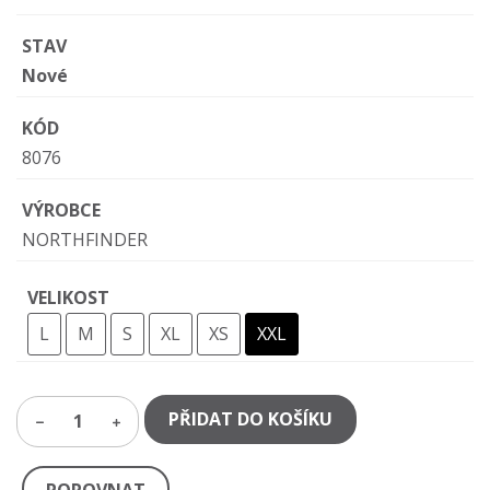
STAV
Nové
KÓD
8076
VÝROBCE
NORTHFINDER
VELIKOST
L
M
S
XL
XS
XXL
PŘIDAT DO KOŠÍKU
1