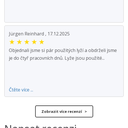
Jürgen Reinhard , 17.12.2025
★
★
★
★
★
Objednali jsme si pár použitých lyží a obdrželi jsme
je do čtyř pracovních dnů. Lyže jsou použité...
Čtěte více ...
Zobrazit více recenzí >