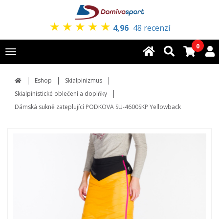
★
★
★
★
★
4,96
48 recenzí
0
Toggle
navigation
Eshop
Skialpinizmus
Skialpinistické oblečení a doplňky
Dámská sukně zateplující PODKOVA SU-4600SKP Yellowback