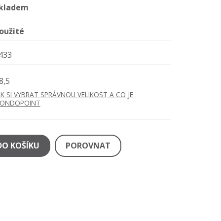
kladem
oužité
433
8,5
AK SI VYBRAT SPRÁVNOU VELIKOST A CO JE
ONDOPOINT
DO KOŠÍKU
POROVNAT