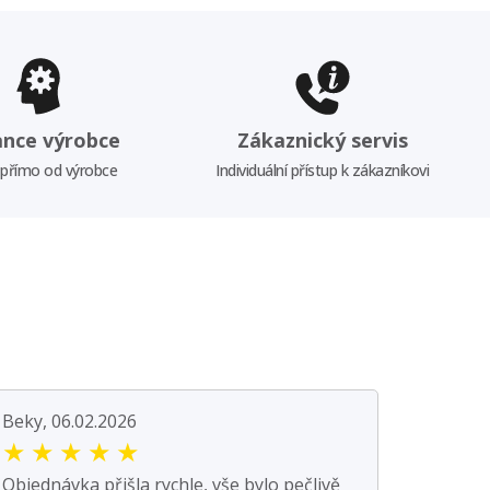
ance výrobce
Zákaznický servis
 přímo od výrobce
Individuální přístup k zákazníkovi
Beky, 06.02.2026
★
★
★
★
★
Objednávka přišla rychle, vše bylo pečlivě