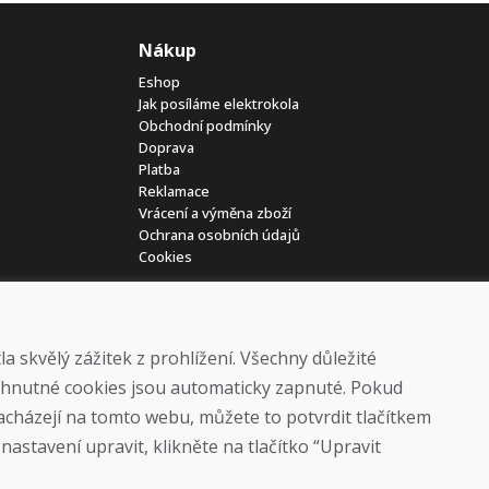
Nákup
Eshop
Jak posíláme elektrokola
Obchodní podmínky
Doprava
Platba
Reklamace
Vrácení a výměna zboží
Ochrana osobních údajů
Cookies
 skvělý zážitek z prohlížení. Všechny důležité
yhnutné cookies jsou automaticky zapnuté. Pokud
nacházejí na tomto webu, můžete to potvrdit tlačítkem
© DOMIVOSPORT 2026, všechna práva vyhrazena
astavení upravit, klikněte na tlačítko “Upravit
DUFEKSOFT
-
tvorba webových stránek
,
tvorba eshopů