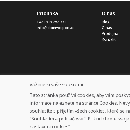
Infolinka
O nás
+421 919 282 331
Blog
info@domivosport.cz
O nás
Prodejna
Kontakt
Vážíme si vaše soukromí
Tato stránka používá cookies, aby vám poskytla
informace naleznete na stránce Cookies. Nev
souhlasíte s přijetím všech cookies, které se 
“Souhlasím a pokračovat“. Pokud chcete svoje n
nastavení cookies“.