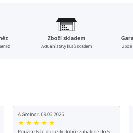
něz
Zboží skladem
Gar
 peněz
Aktuální stavy kusů skladem
Zboží
A.Greiner, 09.03.2026
★
★
★
★
★
Použité lyže dorazily dobře zabalené do 5