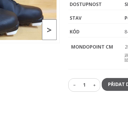
DOSTUPNOST
S
STAV
P
>
KÓD
8
MONDOPOINT CM
2
J
M
PŘIDAT 
1