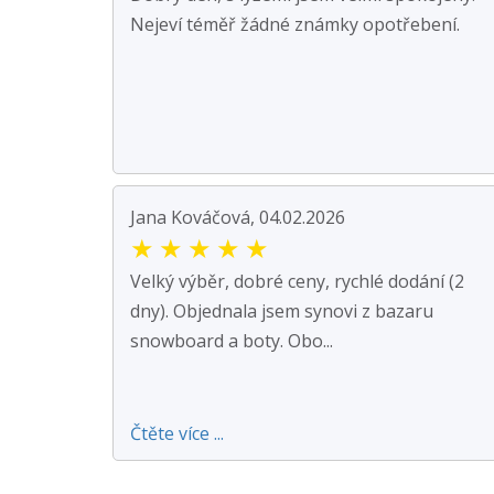
Nejeví téměř žádné známky opotřebení.
Jana Kováčová, 04.02.2026
★
★
★
★
★
Velký výběr, dobré ceny, rychlé dodání (2
dny). Objednala jsem synovi z bazaru
snowboard a boty. Obo...
Čtěte více ...