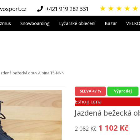
★
★
★
★
★
vosport.cz
+421 919 282 331
nizmus
Snowboarding
Lyžařské oblečení
Bazar
VELK
azdená bežecká obuv Alpina T5-NNN
SLEVA 47 %
Výprodej
Eshop cena
Jazdená bežecká o
1 102 Kč
2 082 Kč