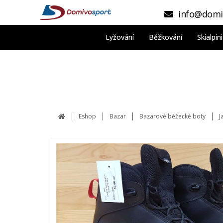
info@domi
Lyžování
Běžkování
Skialpi
Eshop
Bazar
Bazarové běžecké boty
J