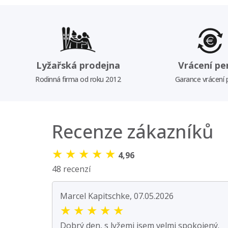
Lyžařská prodejna
Vrácení pe
Rodinná firma od roku 2012
Garance vrácení
Recenze zákazníků
★
★
★
★
★
4,96
48 recenzí
Marcel Kapitschke, 07.05.2026
★
★
★
★
★
Dobrý den, s lyžemi jsem velmi spokojený.