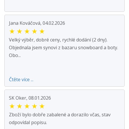
Jana Kováčová, 04.02.2026
★
★
★
★
★
Velký výběr, dobré ceny, rychlé dodání (2 dny).
Objednala jsem synovi z bazaru snowboard a boty.
Obo...
Čtěte více ...
SK Oker, 08.01.2026
★
★
★
★
★
Zboží bylo dobře zabalené a dorazilo včas, stav
odpovídal popisu.