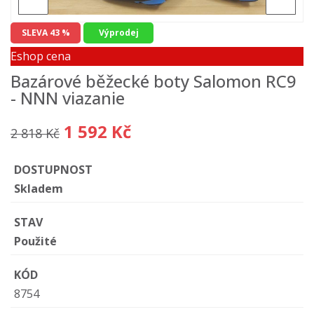
SLEVA 43 %
Výprodej
Eshop cena
Bazárové běžecké boty Salomon RC9
- NNN viazanie
1 592 Kč
2 818 Kč
DOSTUPNOST
Skladem
STAV
Použité
KÓD
8754