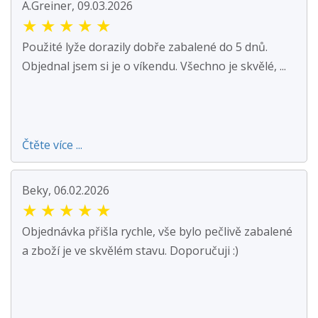
A.Greiner, 09.03.2026
★
★
★
★
★
Použité lyže dorazily dobře zabalené do 5 dnů.
Objednal jsem si je o víkendu. Všechno je skvělé, ...
Čtěte více ...
Beky, 06.02.2026
★
★
★
★
★
Objednávka přišla rychle, vše bylo pečlivě zabalené
a zboží je ve skvělém stavu. Doporučuji :)