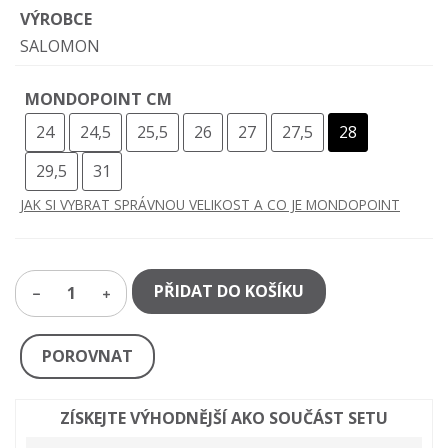
VÝROBCE
SALOMON
MONDOPOINT CM
24
24,5
25,5
26
27
27,5
28
29,5
31
JAK SI VYBRAT SPRÁVNOU VELIKOST A CO JE MONDOPOINT
PŘIDAT DO KOŠÍKU
1
POROVNAT
ZÍSKEJTE VÝHODNĚJŠÍ AKO SOUČÁST SETU