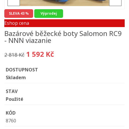
SLEVA 43 %
Výprodej
Eshop cena
Bazárové běžecké boty Salomon RC9
- NNN viazanie
1 592 Kč
2 818 Kč
DOSTUPNOST
Skladem
STAV
Použité
KÓD
8760