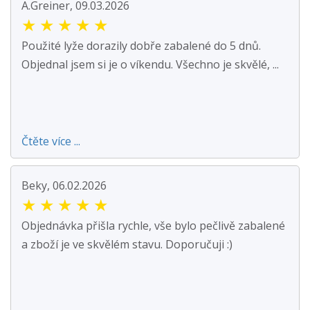
A.Greiner, 09.03.2026
★
★
★
★
★
Použité lyže dorazily dobře zabalené do 5 dnů.
Objednal jsem si je o víkendu. Všechno je skvělé, ...
Čtěte více ...
Beky, 06.02.2026
★
★
★
★
★
Objednávka přišla rychle, vše bylo pečlivě zabalené
a zboží je ve skvělém stavu. Doporučuji :)