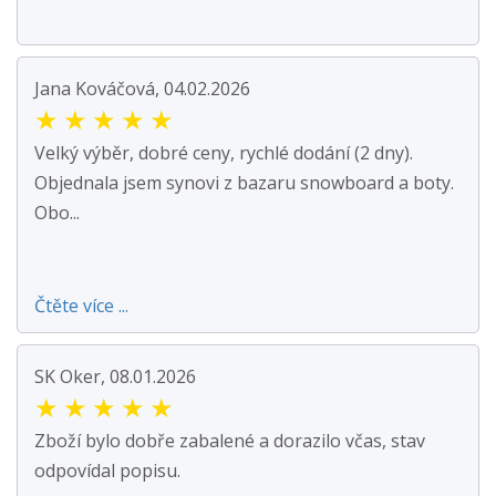
Jana Kováčová, 04.02.2026
★
★
★
★
★
Velký výběr, dobré ceny, rychlé dodání (2 dny).
Objednala jsem synovi z bazaru snowboard a boty.
Obo...
Čtěte více ...
SK Oker, 08.01.2026
★
★
★
★
★
Zboží bylo dobře zabalené a dorazilo včas, stav
odpovídal popisu.