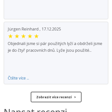
Jürgen Reinhard , 17.12.2025
★
★
★
★
★
Objednali jsme si pár použitých lyží a obdrželi jsme
je do čtyř pracovních dnů. Lyže jsou použité...
Čtěte více ...
Zobrazit více recenzí >