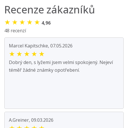
Recenze zákazníků
★
★
★
★
★
4,96
48 recenzí
Marcel Kapitschke, 07.05.2026
★
★
★
★
★
Dobrý den, s lyžemi jsem velmi spokojený. Nejeví
téměř žádné známky opotřebení.
A.Greiner, 09.03.2026
★
★
★
★
★