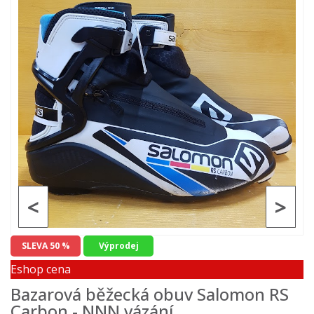
<
>
SLEVA 50 %
Výprodej
Eshop cena
Bazarová běžecká obuv Salomon RS
Carbon - NNN vázání