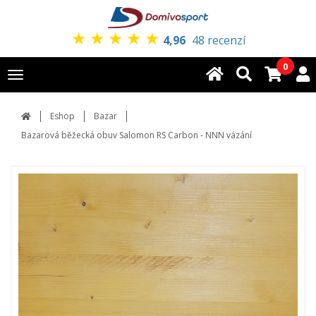
★
★
★
★
★
4,96
48 recenzí
0
Toggle
navigation
Eshop
Bazar
Bazarová běžecká obuv Salomon RS Carbon - NNN vázání