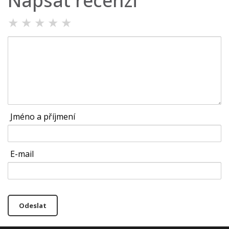
Napsat recenzi
★
★
★
★
★
Jméno a příjmení
E-mail
Odeslat