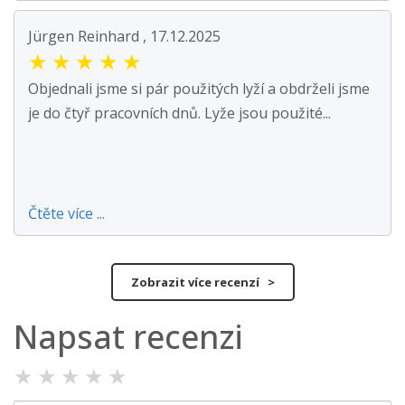
Jürgen Reinhard , 17.12.2025
★
★
★
★
★
Objednali jsme si pár použitých lyží a obdrželi jsme
je do čtyř pracovních dnů. Lyže jsou použité...
Čtěte více ...
Zobrazit více recenzí >
Napsat recenzi
★
★
★
★
★