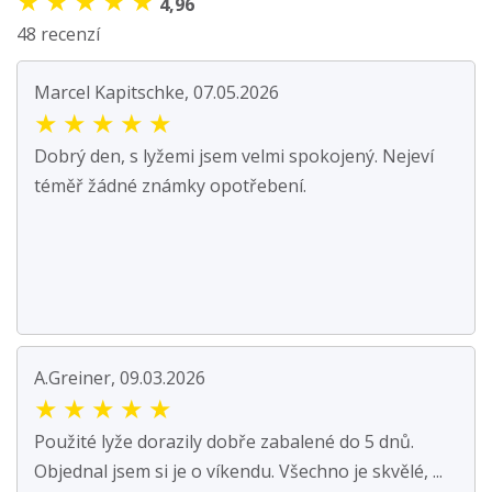
★
★
★
★
★
4,96
48 recenzí
Marcel Kapitschke, 07.05.2026
★
★
★
★
★
Dobrý den, s lyžemi jsem velmi spokojený. Nejeví
téměř žádné známky opotřebení.
A.Greiner, 09.03.2026
★
★
★
★
★
Použité lyže dorazily dobře zabalené do 5 dnů.
Objednal jsem si je o víkendu. Všechno je skvělé, ...