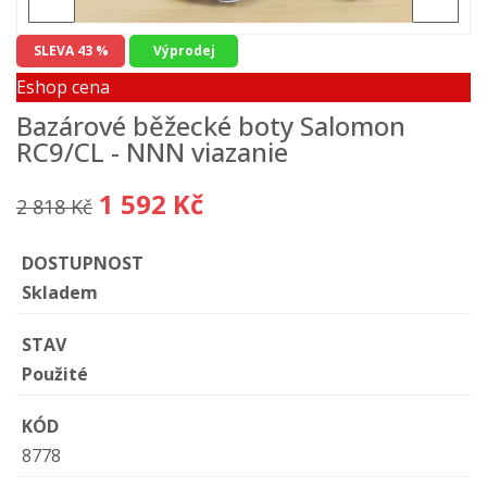
SLEVA 43 %
Výprodej
Eshop cena
Bazárové běžecké boty Salomon
RC9/CL - NNN viazanie
1 592 Kč
2 818 Kč
DOSTUPNOST
Skladem
STAV
Použité
KÓD
8778