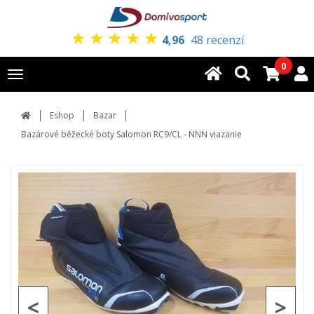
★
★
★
★
★
4,96
48 recenzí
0
Toggle
navigation
Eshop
Bazar
Bazárové běžecké boty Salomon RC9/CL - NNN viazanie
<
>