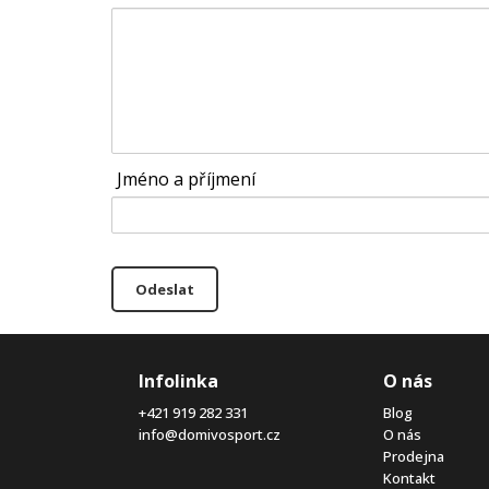
Jméno a příjmení
Odeslat
Infolinka
O nás
+421 919 282 331
Blog
info@domivosport.cz
O nás
Prodejna
Kontakt