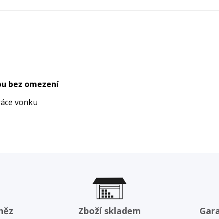
bu bez omezení
práce vonku
něz
Zboží skladem
Gar