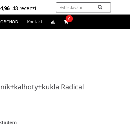
4,96
48 recenzí
0
OOBCHOD
Kontakt
ník+kalhoty+kukla Radical
kladem