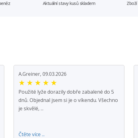
 peněz
Aktuální stavy kusů skladem
Zboží
A.Greiner, 09.03.2026
★
★
★
★
★
Použité lyže dorazily dobře zabalené do 5
dnů. Objednal jsem si je o víkendu. Všechno
je skvělé, ...
Čtěte více ...