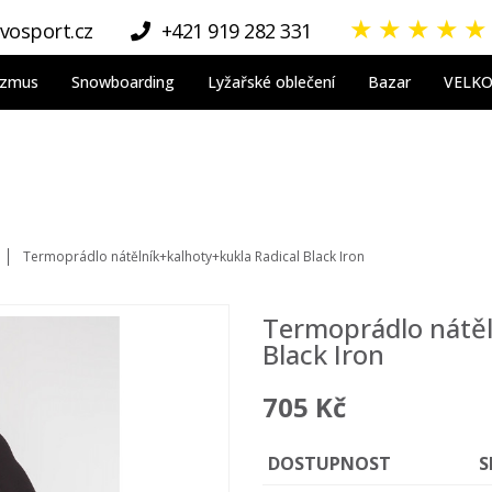
★
★
★
★
★
vosport.cz
+421 919 282 331
nizmus
Snowboarding
Lyžařské oblečení
Bazar
VELK
Termoprádlo nátělník+kalhoty+kukla Radical Black Iron
Termoprádlo nátěl
Black Iron
705 Kč
DOSTUPNOST
S