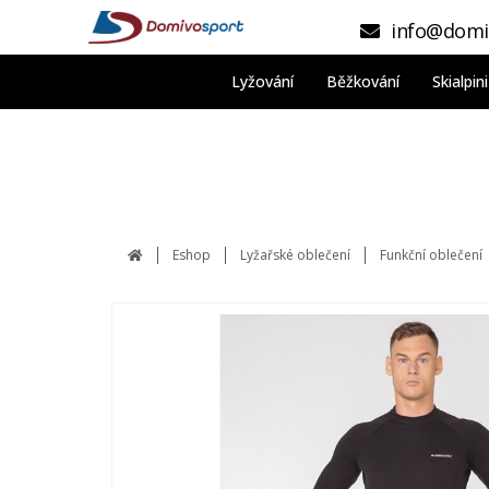
info@domi
Lyžování
Běžkování
Skialpi
Eshop
Lyžařské oblečení
Funkční oblečení