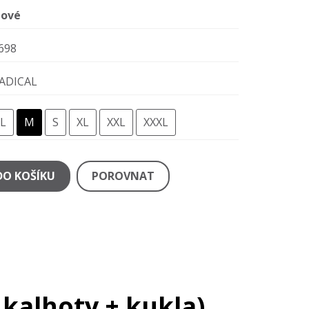
ové
698
ADICAL
L
M
S
XL
XXL
XXXL
DO KOŠÍKU
POROVNAT
 kalhoty + kukla)