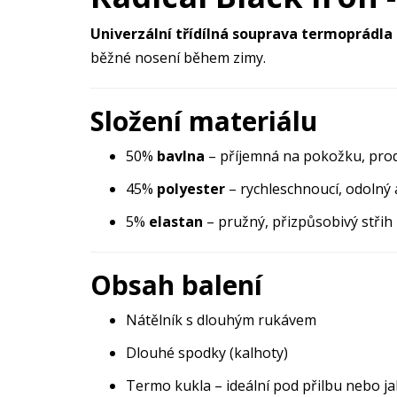
Univerzální třídílná souprava termoprádla
běžné nosení během zimy.
Složení materiálu
50%
bavlna
– příjemná na pokožku, pro
45%
polyester
– rychleschnoucí, odolný
5%
elastan
– pružný, přizpůsobivý střih 
Obsah balení
Nátělník s dlouhým rukávem
Dlouhé spodky (kalhoty)
Termo kukla – ideální pod přilbu nebo j