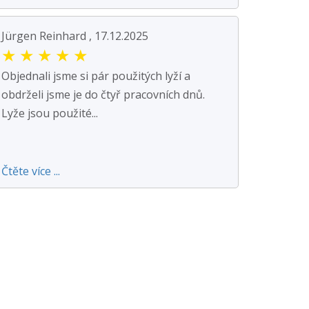
Jürgen Reinhard , 17.12.2025
★
★
★
★
★
Objednali jsme si pár použitých lyží a
obdrželi jsme je do čtyř pracovních dnů.
Lyže jsou použité...
Čtěte více ...