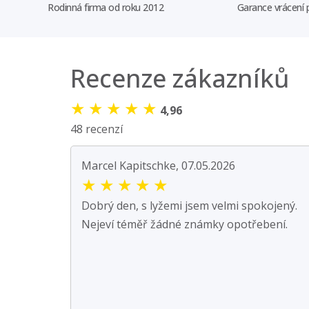
Rodinná firma od roku 2012
Garance vrácení
Recenze zákazníků
★
★
★
★
★
4,96
48 recenzí
Marcel Kapitschke, 07.05.2026
★
★
★
★
★
Dobrý den, s lyžemi jsem velmi spokojený.
Nejeví téměř žádné známky opotřebení.