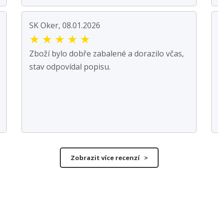
SK Oker, 08.01.2026
★
★
★
★
★
Zboží bylo dobře zabalené a dorazilo včas,
stav odpovídal popisu.
Zobrazit více recenzí >