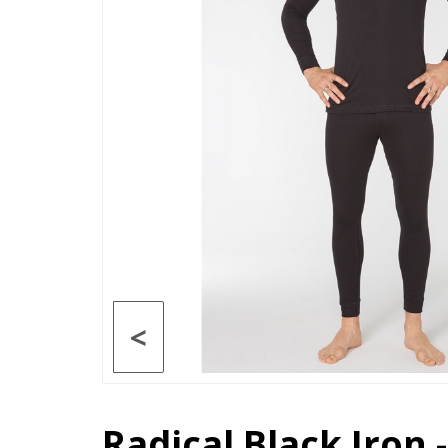
<
Radical Black Iron 