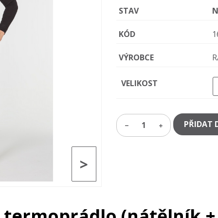
STAV
N
KÓD
1
VÝROBCE
R
VELIKOST
PŘIDAT 
1
>
- termoprádlo (nátělník +