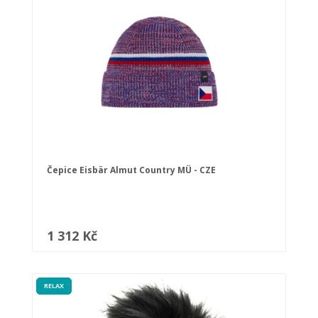
Čepice Eisbär Almut Country MÜ - CZE
1 312 Kč
RELAX