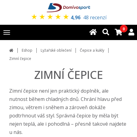
★
★
★
★
★
4,96
48 recenzí
0
Toggle
navigation
Eshop
Lyžařské oblečení
Čepice a kukly
Zimní čepice
ZIMNÍ ČEPICE
Zimní čepice není jen praktický doplněk, ale
nutnost během chladných dnů. Chrání hlavu před
zimou, větrem i sněhem a zároveň dokáže
podtrhnout váš styl. Správná čepice by měla být
nejen teplá, ale i pohodlná – přesně takové najdete
u nás.