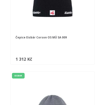
Čepice Eisbär Corson OS MÜ SA 009
1 312 Kč
EISBAR