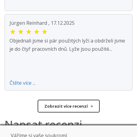
Jürgen Reinhard , 17.12.2025
★
★
★
★
★
Objednali jsme si pár použitých lyží a obdrželi jsme
je do čtyř pracovních dnů. Lyže jsou použité...
Čtěte více ...
Zobrazit více recenzí >
Napsat recenzi
Vážíme si vaše soukromí