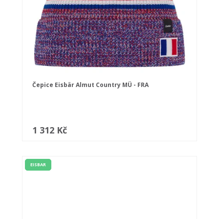
Čepice Eisbär Almut Country MÜ - FRA
1 312 Kč
EISBAR