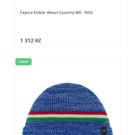
Čepice Eisbär Almut Country MÜ - ROU
1 312 Kč
EISBAR