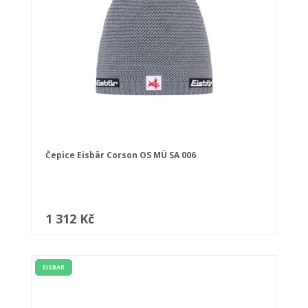
Čepice Eisbär Corson OS MÜ SA 006
1 312 Kč
EISBAR