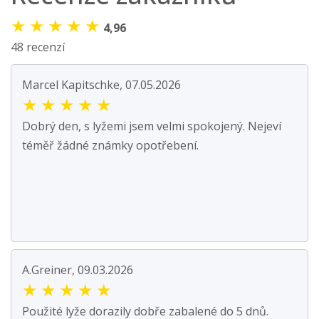
★
★
★
★
★
4,96
48 recenzí
Marcel Kapitschke, 07.05.2026
★
★
★
★
★
Dobrý den, s lyžemi jsem velmi spokojený. Nejeví
téměř žádné známky opotřebení.
A.Greiner, 09.03.2026
★
★
★
★
★
Použité lyže dorazily dobře zabalené do 5 dnů.