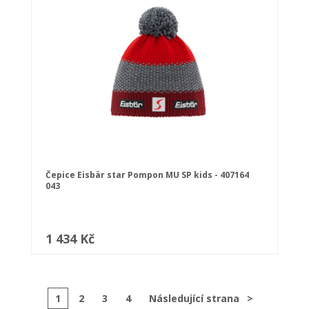
Čepice Eisbär star Pompon MU SP kids - 407164
043
1 434 Kč
1
2
3
4
Následující strana
>