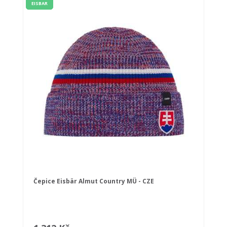
EISBAR
Čepice Eisbär Almut Country MÜ - CZE