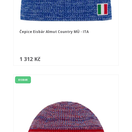
Čepice Eisbär Almut Country MÜ - ITA
1 312 Kč
EISBAR