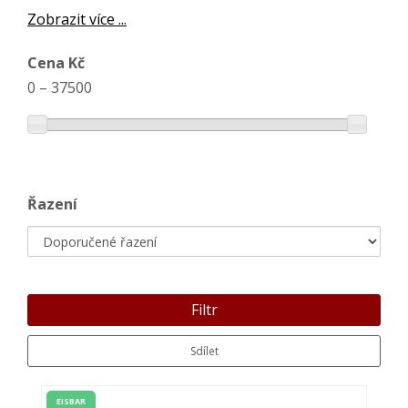
Zobrazit více ...
Cena Kč
0
–
37500
Řazení
Filtr
Sdílet
EISBAR