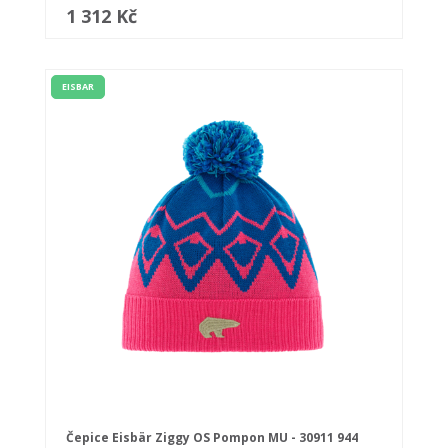
1 312 Kč
EISBAR
Čepice Eisbär Ziggy OS Pompon MU - 30911 944