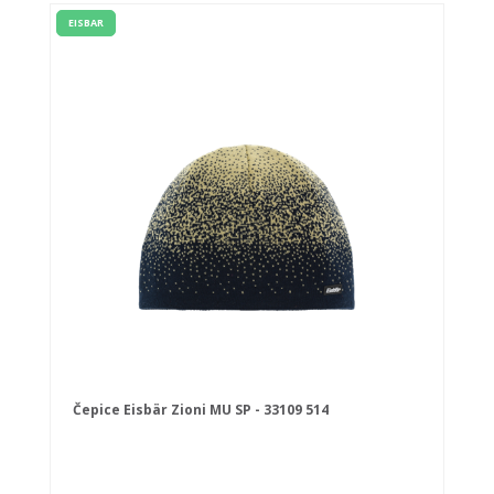
EISBAR
Čepice Eisbär Zioni MU SP - 33109 514