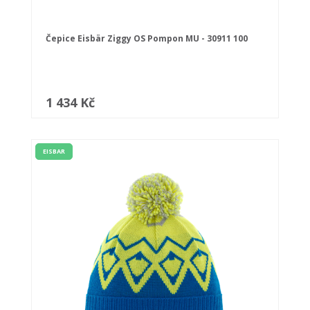
Čepice Eisbär Ziggy OS Pompon MU - 30911 100
1 434 Kč
EISBAR