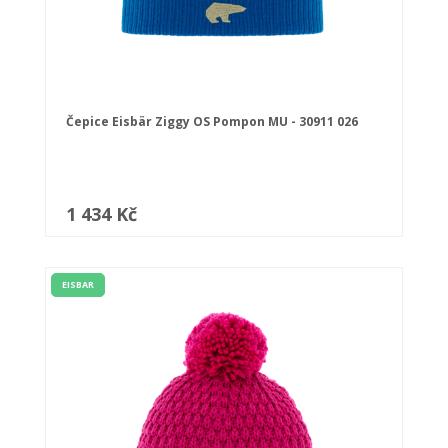
Čepice Eisbär Ziggy OS Pompon MU - 30911 026
1 434 Kč
EISBAR