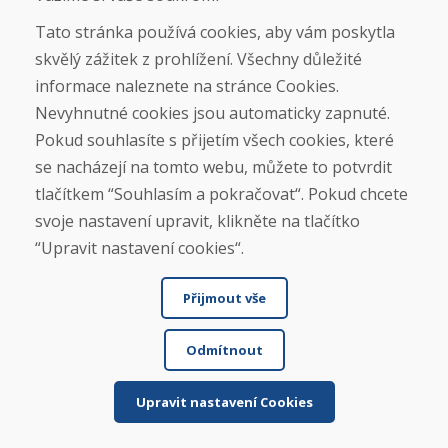
★
★
★
★
★
Tato stránka používá cookies, aby vám poskytla
skvělý zážitek z prohlížení. Všechny důležité
informace naleznete na stránce Cookies.
Nevyhnutné cookies jsou automaticky zapnuté.
Pokud souhlasíte s přijetím všech cookies, které
se nacházejí na tomto webu, můžete to potvrdit
Jméno a příjmení
tlačítkem “Souhlasím a pokračovat“. Pokud chcete
svoje nastavení upravit, klikněte na tlačítko
“Upravit nastavení cookies“.
E-mail
Přijmout vše
Odmítnout
Odeslat
Upravit nastavení Cookies
Infolinka