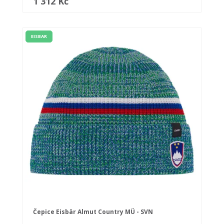
1 312 Kč
EISBAR
Čepice Eisbär Almut Country MÜ - SVN