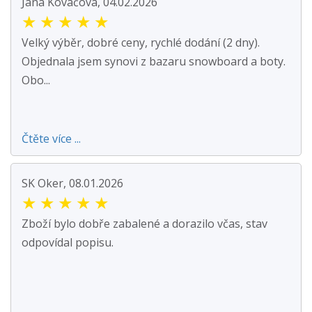
Jana Kováčová, 04.02.2026
★
★
★
★
★
Velký výběr, dobré ceny, rychlé dodání (2 dny).
Objednala jsem synovi z bazaru snowboard a boty.
Obo...
Čtěte více ...
SK Oker, 08.01.2026
★
★
★
★
★
Zboží bylo dobře zabalené a dorazilo včas, stav
odpovídal popisu.