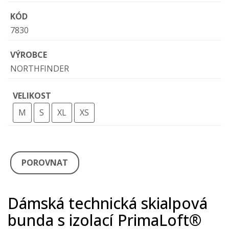
KÓD
7830
VÝROBCE
NORTHFINDER
VELIKOST
M
S
XL
XS
POROVNAT
Dámská technická skialpová
bunda s izolací PrimaLoft®