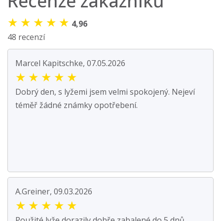
Recenze zákazníků
★
★
★
★
★
4,96
48 recenzí
Marcel Kapitschke, 07.05.2026
★
★
★
★
★
Dobrý den, s lyžemi jsem velmi spokojený. Nejeví
téměř žádné známky opotřebení.
A.Greiner, 09.03.2026
★
★
★
★
★
Použité lyže dorazily dobře zabalené do 5 dnů.