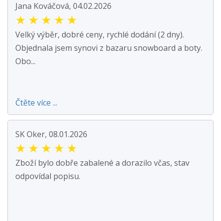
Jana Kováčová, 04.02.2026
★
★
★
★
★
Velký výběr, dobré ceny, rychlé dodání (2 dny).
Objednala jsem synovi z bazaru snowboard a boty.
Obo...
Čtěte více ...
SK Oker, 08.01.2026
★
★
★
★
★
Zboží bylo dobře zabalené a dorazilo včas, stav
odpovídal popisu.