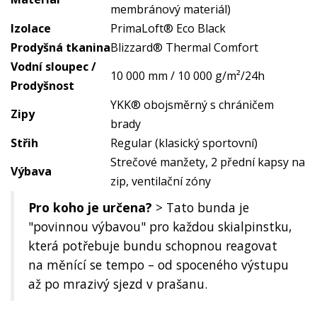
membránový materiál)
Izolace
PrimaLoft® Eco Black
Prodyšná tkanina
Blizzard® Thermal Comfort
Vodní sloupec /
10 000 mm / 10 000 g/m²/24h
Prodyšnost
YKK® obojsměrný s chráničem
Zipy
brady
Střih
Regular (klasický sportovní)
Strečové manžety, 2 přední kapsy na
Výbava
zip, ventilační zóny
Pro koho je určena?
> Tato bunda je
"povinnou výbavou" pro každou skialpinstku,
která potřebuje bundu schopnou reagovat
na měnící se tempo – od spoceného výstupu
až po mrazivý sjezd v prašanu.