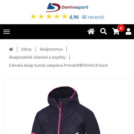
★
★
★
★
★
4,96
48 recenzí
0
Toggle
navigation
Eshop
Skialpinizmus
Skialpinistické oblečení a doplňky
Dámská skialp bunda zateplená Primaloft® ROHACE black